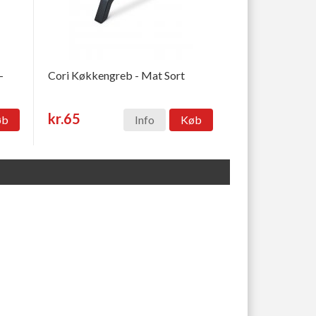
-
Cori Køkkengreb - Mat Sort
kr.65
øb
Info
Køb