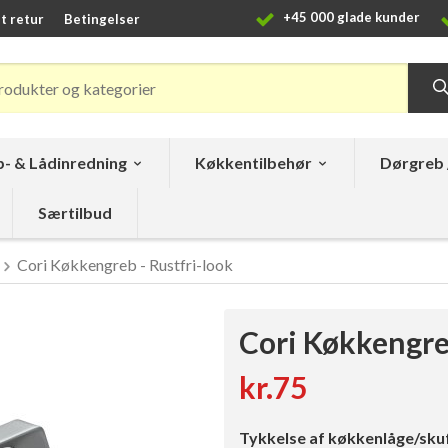
+45 000 glade kunder
t retur
Betingelser
- & Lådinredning
Køkkentilbehør
Dørgreb 
Særtilbud
Cori Køkkengreb - Rustfri-look
Cori Køkkengreb
kr.75
Tykkelse af køkkenlåge/sku