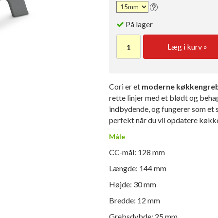
På lager
Læg i kurv »
Cori er et
moderne køkkengre
rette linjer med et blødt og beha
indbydende, og fungerer som et s
perfekt når du vil opdatere køkk
Måle
CC-mål: 128 mm
Længde: 144 mm
Højde: 30 mm
Bredde: 12 mm
Grebsdybde: 25 mm