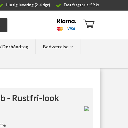
Hurtig levering (2-4 dgr)
Fast fragtpris: 59 kr
/ Dørhåndtag
Badværelse
 - Rustfri-look
ffe