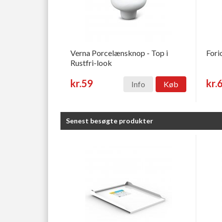
Verna Porcelænsknop - Top i
Fori
Rustfri-look
kr.59
kr.
Info
Køb
Senest besøgte produkter