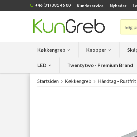
+46 (31) 381 46 00
Kundeservice
Nyheder
Le
Køkkengreb
Knopper
Skåp
LED
Twentytwo - Premium Brand
Startsiden
Køkkengreb
Håndtag - Rustfrit