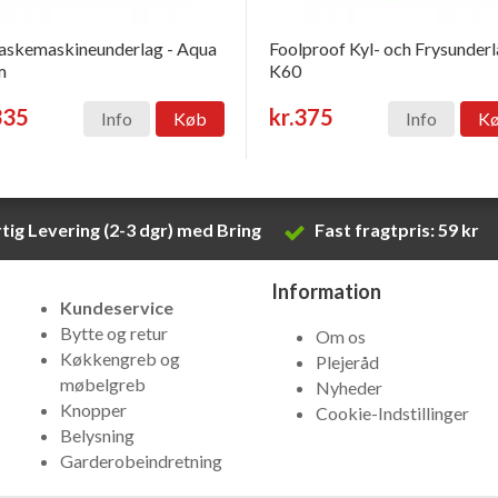
skemaskineunderlag - Aqua
Foolproof Kyl- och Frysunder
m
K60
335
kr.375
Info
Køb
Info
K
tig Levering (2-3 dgr) med Bring
Fast fragtpris: 59 kr
Information
Kundeservice
Bytte og retur
Om os
Køkkengreb og
Plejeråd
møbelgreb
Nyheder
Knopper
Cookie-Indstillinger
Belysning
Garderobeindretning