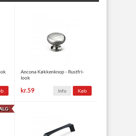
ook
Ancona Køkkenknop - Rustfri-
look
kr.59
øb
Info
Køb
ALG