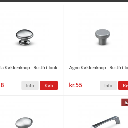
ia Køkkenknop - Rustfri-look
Agno Køkkenknop - Rustfri-l
48
kr.55
Info
Køb
Info
K
S