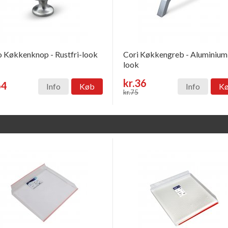
o Køkkenknop - Rustfri-look
Cori Køkkengreb - Aluminium
look
kr.36
64
Info
Køb
Info
K
kr.75