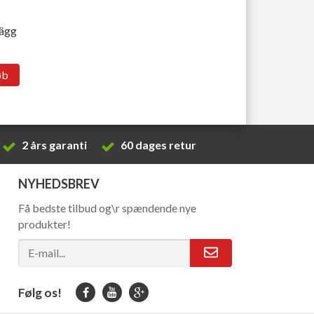
lägg
øb
2 års garanti
60 dages retur
NYHEDSBREV
Få bedste tilbud og\r spændende nye
produkter!
Følg os!