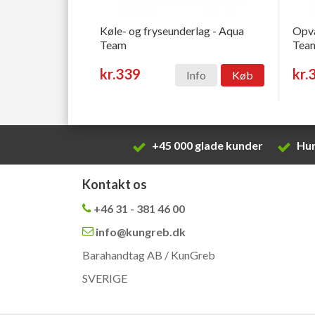
Køle- og fryseunderlag - Aqua
Opva
Team
Tea
kr.339
kr.
Info
Køb
+45 000 glade kunder
Hur
Kontakt os
+46 31 - 381 46 00
info@kungreb.dk
Barahandtag AB / KunGreb
SVERIGE