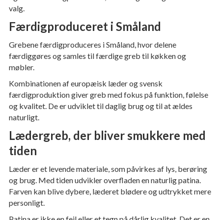
valg.
Færdigproduceret i Småland
Grebene færdigproduceres i Småland, hvor delene
færdiggøres og samles til færdige greb til køkken og
møbler.
Kombinationen af europæisk læder og svensk
færdigproduktion giver greb med fokus på funktion, følelse
og kvalitet. De er udviklet til daglig brug og til at ældes
naturligt.
Lædergreb, der bliver smukkere med
tiden
Læder er et levende materiale, som påvirkes af lys, berøring
og brug. Med tiden udvikler overfladen en naturlig patina.
Farven kan blive dybere, læderet blødere og udtrykket mere
personligt.
Patina er ikke en fejl eller et tegn på dårlig kvalitet. Det er en