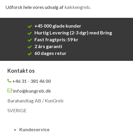
Udforsk hele vores udvalg af
køkkengreb
.
+45 000 glade kunder
Hurtig Levering (2-3 dgr) med Bring
Fast fragtpris: 59 kr
2 års garanti
60 dages retur
Kontakt os
+46 31 - 381 46 00
info@kungreb.dk
Barahandtag AB / KunGreb
SVERIGE
Kundeservice