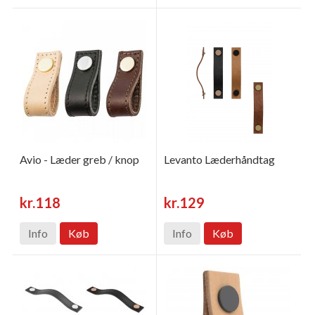
Avio - Læder greb / knop
Levanto Læderhåndtag
kr.118
kr.129
Info
Køb
Info
Køb