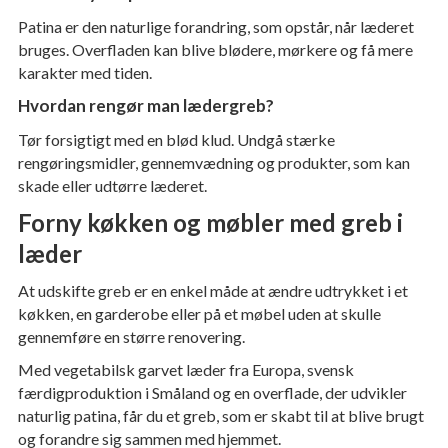
Patina er den naturlige forandring, som opstår, når læderet
bruges. Overfladen kan blive blødere, mørkere og få mere
karakter med tiden.
Hvordan rengør man lædergreb?
Tør forsigtigt med en blød klud. Undgå stærke
rengøringsmidler, gennemvædning og produkter, som kan
skade eller udtørre læderet.
Forny køkken og møbler med greb i
læder
At udskifte greb er en enkel måde at ændre udtrykket i et
køkken, en garderobe eller på et møbel uden at skulle
gennemføre en større renovering.
Med vegetabilsk garvet læder fra Europa, svensk
færdigproduktion i Småland og en overflade, der udvikler
naturlig patina, får du et greb, som er skabt til at blive brugt
og forandre sig sammen med hjemmet.