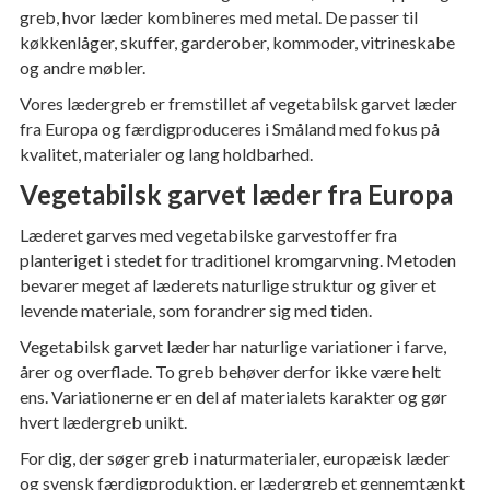
greb, hvor læder kombineres med metal. De passer til
køkkenlåger, skuffer, garderober, kommoder, vitrineskabe
og andre møbler.
Vores lædergreb er fremstillet af vegetabilsk garvet læder
fra Europa og færdigproduceres i Småland med fokus på
kvalitet, materialer og lang holdbarhed.
Vegetabilsk garvet læder fra Europa
Læderet garves med vegetabilske garvestoffer fra
planteriget i stedet for traditionel kromgarvning. Metoden
bevarer meget af læderets naturlige struktur og giver et
levende materiale, som forandrer sig med tiden.
Vegetabilsk garvet læder har naturlige variationer i farve,
årer og overflade. To greb behøver derfor ikke være helt
ens. Variationerne er en del af materialets karakter og gør
hvert lædergreb unikt.
For dig, der søger greb i naturmaterialer, europæisk læder
og svensk færdigproduktion, er lædergreb et gennemtænkt