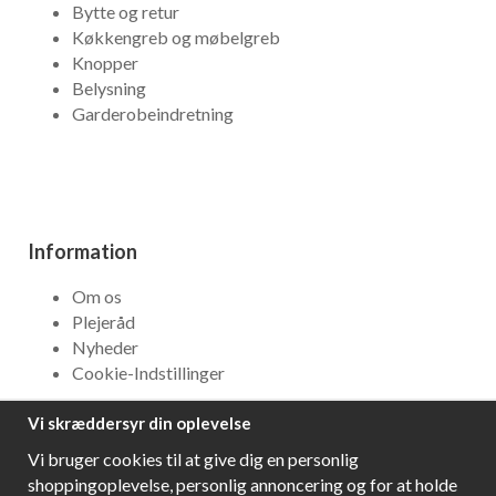
Bytte og retur
Køkkengreb og møbelgreb
Knopper
Belysning
Garderobeindretning
Information
Om os
Plejeråd
Nyheder
Cookie-Indstillinger
Vi skræddersyr din oplevelse
NYHEDSBREV
Vi bruger cookies til at give dig en personlig
Få bedste tilbud og\r spændende nye produkter!
shoppingoplevelse, personlig annoncering og for at holde