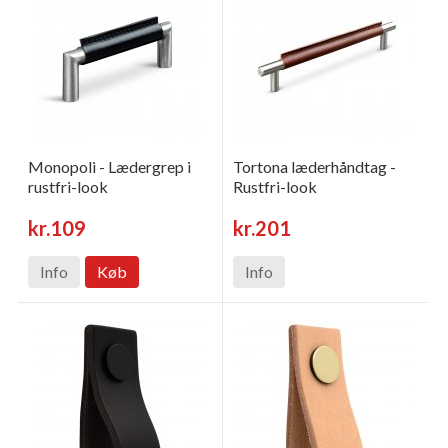
Monopoli - Lædergrep i
Tortona læderhåndtag -
rustfri-look
Rustfri-look
kr.109
kr.201
Info
Køb
Info