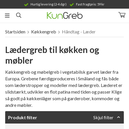
Hurtig levering (2-4 dgr)
Fast fragtpris: 59 kr
Startsiden
Køkkengreb
Håndtag - Læder
Produktet er blevet tilføjet til din indkøbskurv
Lædergreb til køkken og
møbler
Køkkengreb og møbelgreb i vegetabilsk garvet læder fra
Europa. Grebene færdigproduceres i Småland og fås både
som læderstropper og modeller med lædergreb. Læderet er
slidstærkt, udvikler en flot patina med tiden og passer Klige
så godt på køkkenlåger som på garderober, kommoder og
andre møbler.
Produkt filter
Skjul filter