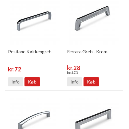
Positano Køkkengreb
Ferrara Greb - Krom
kr.28
kr.72
kr.173
Info
Køb
Info
Køb