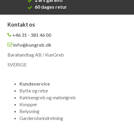
60 dages retur
Kontakt os
+46 31 - 381 46 00
info@kungreb.dk
Barahandtag AB / KunGreb
SVERIGE
Kundeservice
Bytte og retur
Køkkengreb og møbelgreb
Knopper
Belysning
Garderobeindretning