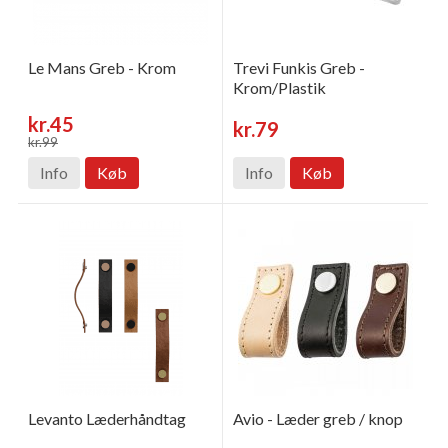
Le Mans Greb - Krom
Trevi Funkis Greb -
Krom/Plastik
kr.45
kr.79
kr.99
Info
Køb
Info
Køb
Levanto Læderhåndtag
Avio - Læder greb / knop