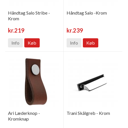
Håndtag Salo Stribe -
Håndtag Salo -Krom
Krom
kr.219
kr.239
Info
Køb
Info
Køb
Ari Læderknop -
Trani Skålgreb - Krom
Kromknap