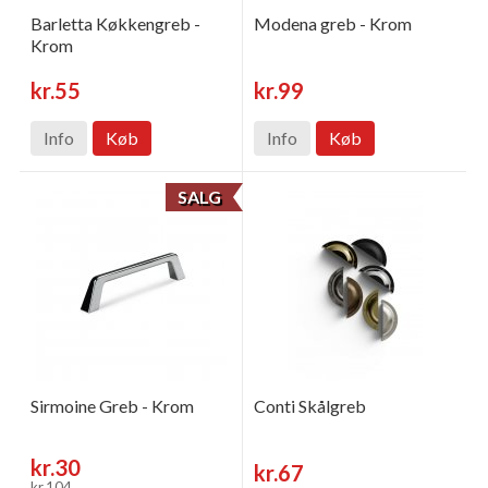
Barletta Køkkengreb -
Modena greb - Krom
Krom
kr.55
kr.99
Info
Køb
Info
Køb
SALG
Sirmoine Greb - Krom
Conti Skålgreb
kr.30
kr.67
kr.104