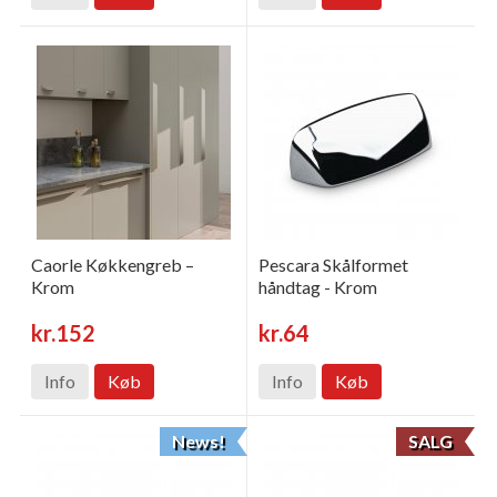
Caorle Køkkengreb –
Pescara Skålformet
Krom
håndtag - Krom
kr.152
kr.64
Info
Køb
Info
Køb
News!
SALG