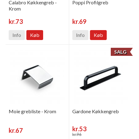
Calabro Køkkengreb -
Poppi Profilgreb
Krom
kr.73
kr.69
Info
Køb
Info
Køb
SALG
Moie grebliste - Krom
Gardone Køkkengreb
kr.53
kr.67
kr.96