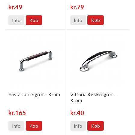
kr.49
kr.79
Info
Køb
Info
Køb
Posta Lædergreb - Krom
Vittoria Køkkengreb -
Krom
kr.165
kr.40
Info
Køb
Info
Køb