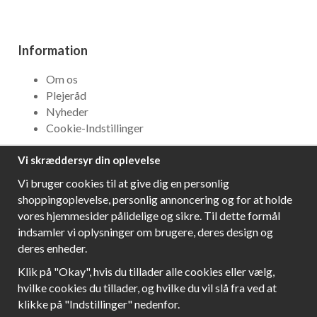
Information
Om os
Plejeråd
Nyheder
Cookie-Indstillinger
Vi skræddersyr din oplevelse
NYHEDSBREV
Vi bruger cookies til at give dig en personlig
Få bedste tilbud og\r spændende nye produkter!
shoppingoplevelse, personlig annoncering og for at holde
vores hjemmesider pålidelige og sikre. Til dette formål
indsamler vi oplysninger om brugere, deres design og
deres enheder.
Følg os!
Klik på "Okay", hvis du tillader alle cookies eller vælg,
hvilke cookies du tillader, og hvilke du vil slå fra ved at
klikke på "Indstillinger" nedenfor.