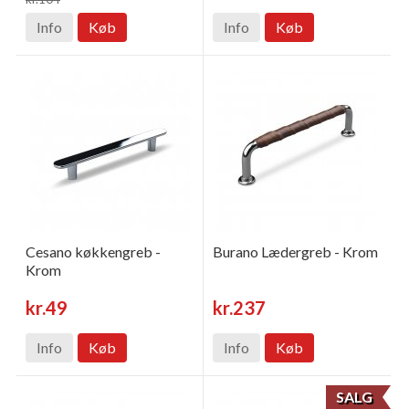
Info
Køb
Info
Køb
Cesano køkkengreb -
Burano Lædergreb - Krom
Krom
kr.49
kr.237
Info
Køb
Info
Køb
SALG