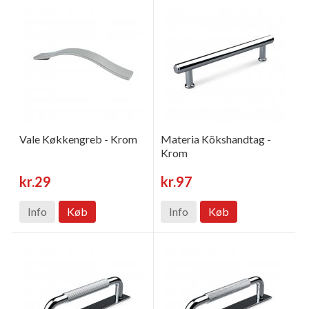
Vale Køkkengreb - Krom
Materia Kökshandtag -
Krom
kr.29
kr.97
Info
Køb
Info
Køb