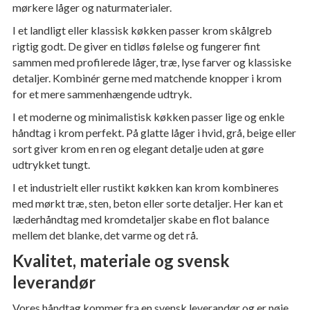
mørkere låger og naturmaterialer.
I et landligt eller klassisk køkken passer krom skålgreb
rigtig godt. De giver en tidløs følelse og fungerer fint
sammen med profilerede låger, træ, lyse farver og klassiske
detaljer. Kombinér gerne med matchende knopper i krom
for et mere sammenhængende udtryk.
I et moderne og minimalistisk køkken passer lige og enkle
håndtag i krom perfekt. På glatte låger i hvid, grå, beige eller
sort giver krom en ren og elegant detalje uden at gøre
udtrykket tungt.
I et industrielt eller rustikt køkken kan krom kombineres
med mørkt træ, sten, beton eller sorte detaljer. Her kan et
læderhåndtag med kromdetaljer skabe en flot balance
mellem det blanke, det varme og det rå.
Kvalitet, materiale og svensk
leverandør
Vores håndtag kommer fra en svensk leverandør og er nøje