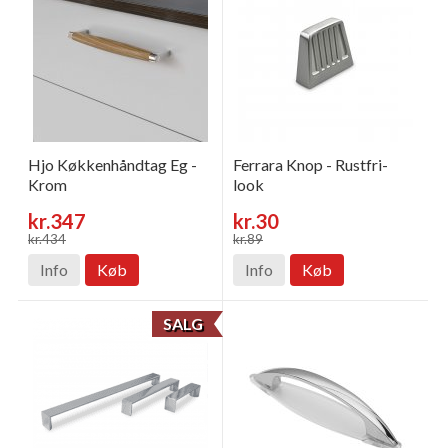
Hjo Køkkenhåndtag Eg -
Ferrara Knop - Rustfri-
Krom
look
kr.347
kr.30
kr.434
kr.89
Info
Køb
Info
Køb
SALG