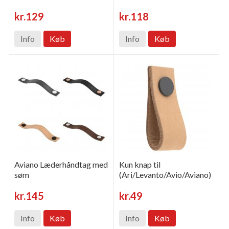
kr.129
kr.118
Info
Køb
Info
Køb
Aviano Læderhåndtag med
Kun knap til
søm
(Ari/Levanto/Avio/Aviano)
kr.145
kr.49
Info
Køb
Info
Køb