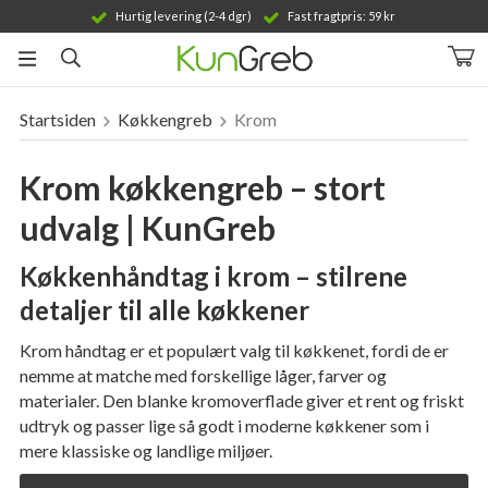
Hurtig levering (2-4 dgr)
Fast fragtpris: 59 kr
Startsiden
Køkkengreb
Krom
Produktet er blevet tilføjet til din indkøbskurv
Krom køkkengreb – stort
udvalg | KunGreb
Køkkenhåndtag i krom – stilrene
detaljer til alle køkkener
Krom håndtag er et populært valg til køkkenet, fordi de er
nemme at matche med forskellige låger, farver og
materialer. Den blanke kromoverflade giver et rent og friskt
udtryk og passer lige så godt i moderne køkkener som i
mere klassiske og landlige miljøer.