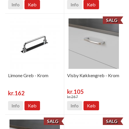
Info
Køb
Info
Køb
SALG
Limone Greb - Krom
Visby Køkkengreb - Krom
kr.105
kr.162
kr.267
Info
Køb
Info
Køb
SALG
SALG