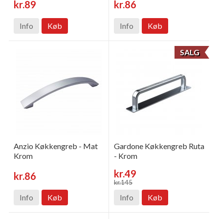
kr.89
kr.86
Info
Køb
Info
Køb
SALG
Anzio Køkkengreb - Mat
Gardone Køkkengreb Ruta
Krom
- Krom
kr.49
kr.86
kr.145
Info
Køb
Info
Køb