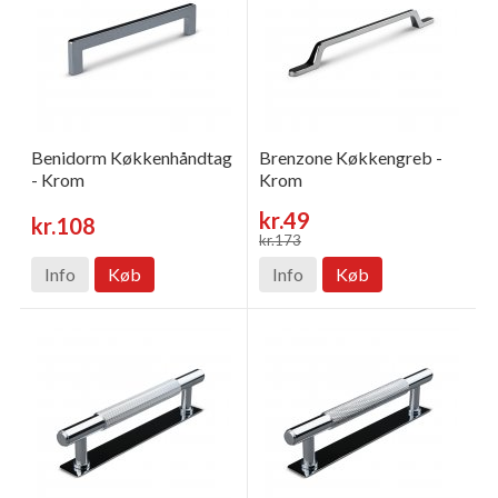
Benidorm Køkkenhåndtag
Brenzone Køkkengreb -
- Krom
Krom
kr.49
kr.108
kr.173
Info
Køb
Info
Køb