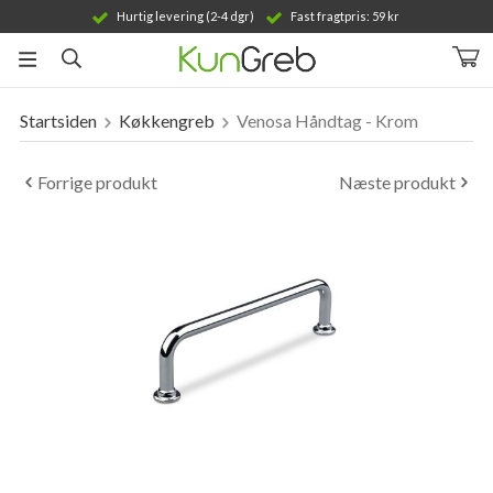
Hurtig levering (2-4 dgr)
Fast fragtpris: 59 kr
Startsiden
Køkkengreb
Venosa Håndtag - Krom
Produktet er blevet tilføjet til din indkøbskurv
Forrige produkt
Næste produkt