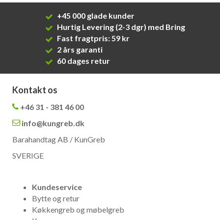
+45 000 glade kunder
Hurtig Levering (2-3 dgr) med Bring
Fast fragtpris: 59 kr
2 års garanti
60 dages retur
Kontakt os
+46 31 - 381 46 00
info@kungreb.dk
Barahandtag AB / KunGreb
SVERIGE
Kundeservice
Bytte og retur
Køkkengreb og møbelgreb