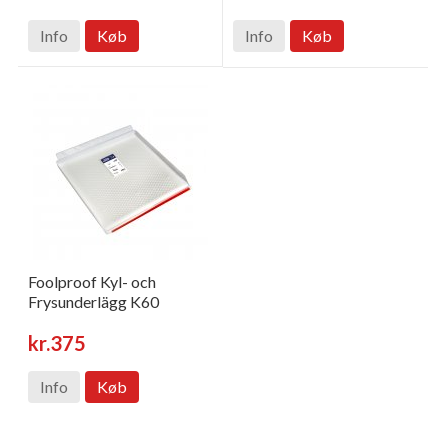
Info
Køb
Info
Køb
Foolproof Kyl- och
Frysunderlägg K60
kr.375
Info
Køb