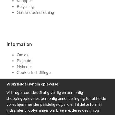
Knopper
Belysning
Garderobeindretning
Information
Om os
Plejeråd
Nyheder
Cookie-Indstillinger
Vi skræddersyr din oplevelse
NYHEDSBREV
Vi bruger cookies til at give dig en personlig
Få bedste tilbud og\r spændende nye produkter!
shoppingoplevelse, personlig annoncering og for at holde
vores hjemmesider pålidelige og sikre. Til dette formål
indsamler vi oplysninger om brugere, deres design og