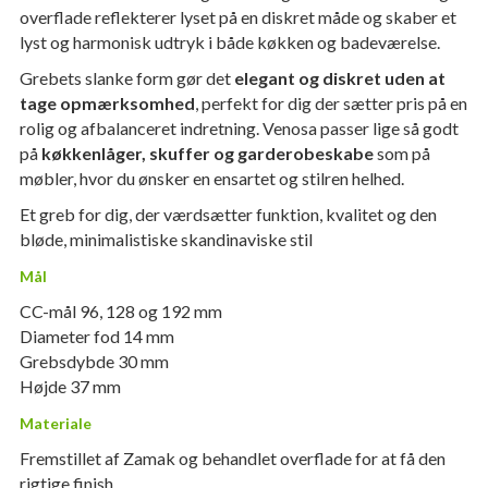
overflade reflekterer lyset på en diskret måde og skaber et
lyst og harmonisk udtryk i både køkken og badeværelse.
Grebets slanke form gør det
elegant og diskret uden at
tage opmærksomhed
, perfekt for dig der sætter pris på en
rolig og afbalanceret indretning. Venosa passer lige så godt
på
køkkenlåger, skuffer og garderobeskabe
som på
møbler, hvor du ønsker en ensartet og stilren helhed.
Et greb for dig, der værdsætter funktion, kvalitet og den
bløde, minimalistiske skandinaviske stil
Mål
CC-mål 96, 128 og 192 mm
Diameter fod 14 mm
Grebsdybde 30 mm
Højde 37 mm
Materiale
Fremstillet af Zamak og behandlet overflade for at få den
rigtige finish.