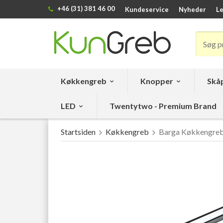
+46 (31) 381 46 00
Kundeservice
Nyheder
Le
Køkkengreb
Knopper
Skåp
LED
Twentytwo - Premium Brand
Startsiden
Køkkengreb
Barga Køkkengreb