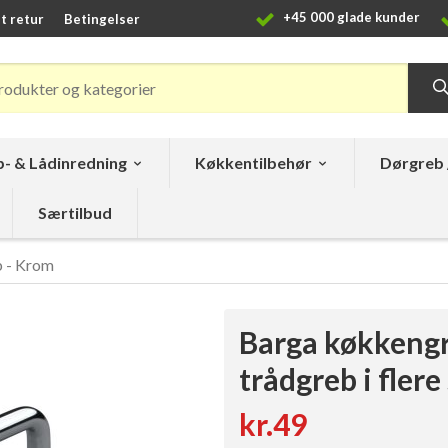
+45 000 glade kunder
t retur
Betingelser
- & Lådinredning
Køkkentilbehør
Dørgreb 
Særtilbud
 - Krom
Barga køkkengr
trådgreb i flere
kr.49