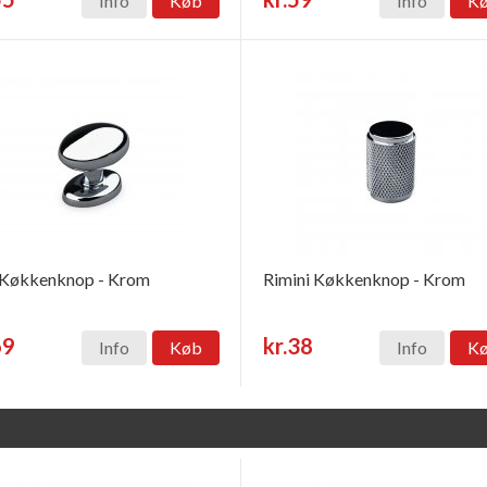
Info
Køb
Info
K
 Køkkenknop - Krom
Rimini Køkkenknop - Krom
69
kr.38
Info
Køb
Info
K