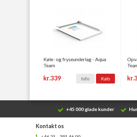
Køle- og fryseunderlag - Aqua
Opva
Team
Tea
kr.339
kr.
Info
Køb
+45 000 glade kunder
Hur
Kontakt os
+46 31 - 381 46 00