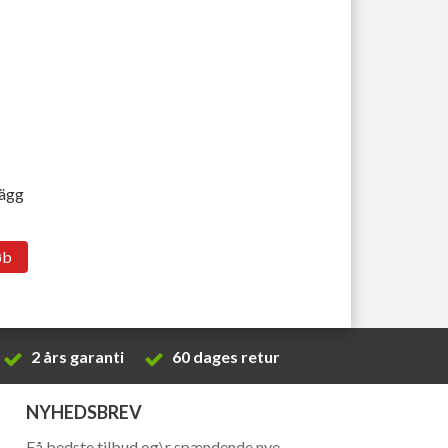
lägg
øb
2 års garanti
60 dages retur
NYHEDSBREV
Få bedste tilbud og\r spændende nye