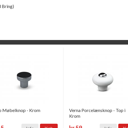
 Bring)
o Møbelknop - Krom
Verna Porcelænsknop - Top i
Krom
55
kr.59