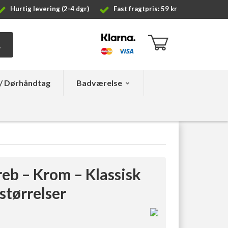
Hurtig levering (2-4 dgr)
Fast fragtpris: 59 kr
/ Dørhåndtag
Badværelse
eb – Krom – Klassisk
 størrelser