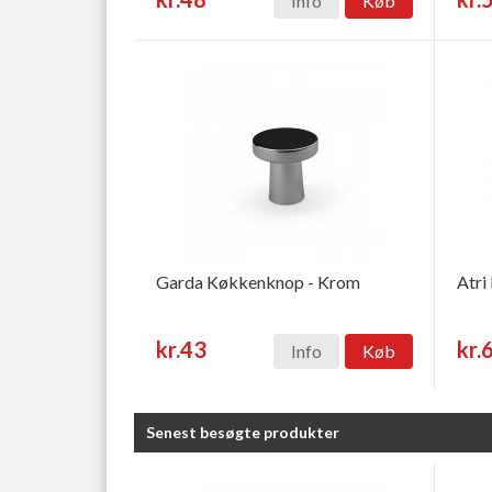
Info
Køb
Garda Køkkenknop - Krom
Atri
kr.43
kr.
Info
Køb
Senest besøgte produkter