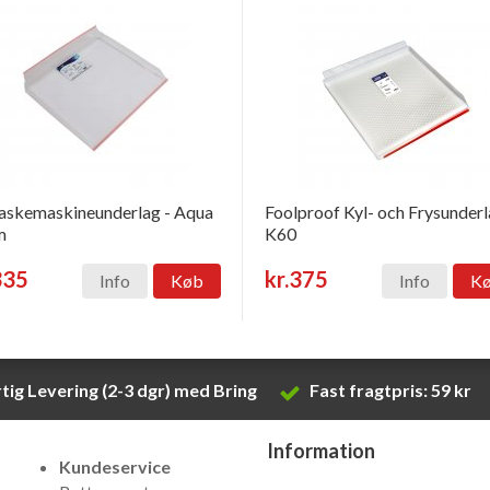
skemaskineunderlag - Aqua
Foolproof Kyl- och Frysunder
m
K60
335
kr.375
Info
Køb
Info
K
tig Levering (2-3 dgr) med Bring
Fast fragtpris: 59 kr
Information
Kundeservice