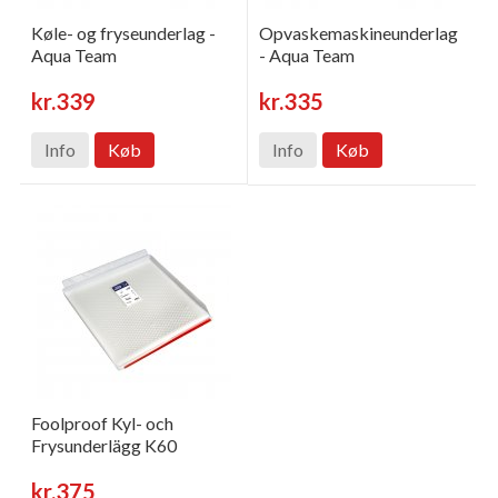
Køle- og fryseunderlag -
Opvaskemaskineunderlag
Aqua Team
- Aqua Team
kr.339
kr.335
Info
Køb
Info
Køb
Foolproof Kyl- och
Frysunderlägg K60
kr.375