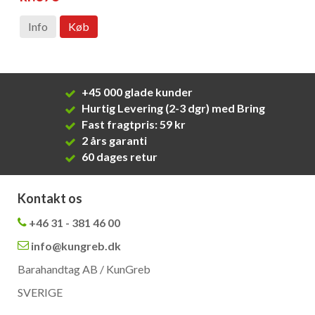
Info
Køb
+45 000 glade kunder
Hurtig Levering (2-3 dgr) med Bring
Fast fragtpris: 59 kr
2 års garanti
60 dages retur
Kontakt os
+46 31 - 381 46 00
info@kungreb.dk
Barahandtag AB / KunGreb
SVERIGE