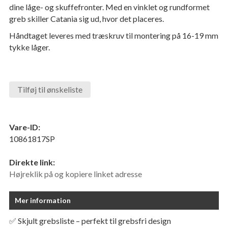
dine låge- og skuffefronter. Med en vinklet og rundformet
greb skiller Catania sig ud, hvor det placeres.
Håndtaget leveres med træskruv til montering på 16-19 mm
tykke låger.
Tilføj til ønskeliste
Vare-ID:
10861817SP
Direkte link:
Højreklik på og kopiere linket adresse
Mer information
✅ Skjult grebsliste – perfekt til grebsfri design