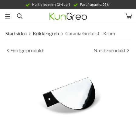
Hurtig levering (2-4 dgr)
Fast fragtpris: 59 kr
Startsiden
Køkkengreb
Catania Greblist - Krom
Produktet er blevet tilføjet til din indkøbskurv
Forrige produkt
Næste produkt