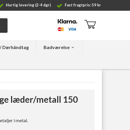
Hurtig levering (2-4 dgr)
Fast fragtpris: 59 kr
/ Dørhåndtag
Badværelse
e læder/metall 150
aljer i metal.