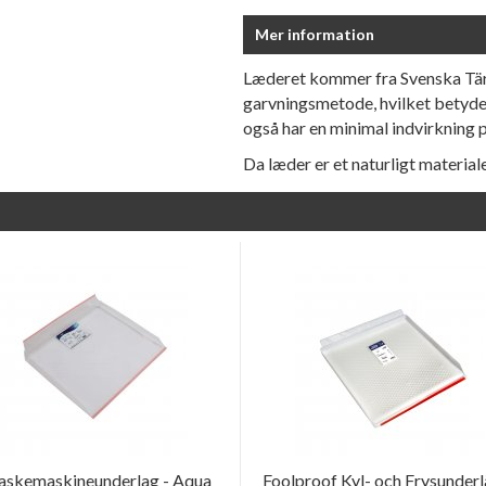
Mer information
Læderet kommer fra Svenska Tärn
garvningsmetode, hvilket betyder
også har en minimal indvirkning p
Da læder er et naturligt material
skemaskineunderlag - Aqua
Foolproof Kyl- och Frysunder