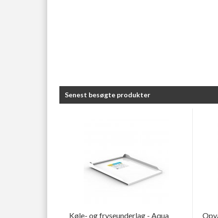
Senest besøgte produkter
Køle- og fryseunderlag - Aqua
Opva