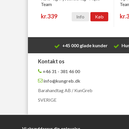
Team
Tea
kr.339
kr.
Info
Køb
+45 000 glade kunder
Hur
Kontakt os
+46 31 - 381 46 00
info@kungreb.dk
Barahandtag AB / KunGreb
SVERIGE
Vi skræddersyr din oplevelse