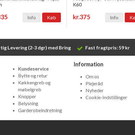
m
K60
335
kr.375
Info
Køb
Info
K
tig Levering (2-3 dgr) med Bring
Fast fragtpris: 59 kr
Information
Kundeservice
Bytte og retur
Om os
Køkkengreb og
Plejeråd
møbelgreb
Nyheder
Knopper
Cookie-Indstillinger
Belysning
Garderobeindretning