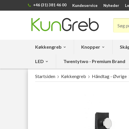
+46 (31) 381 46 00
Kundeservice
Nyheder
Le
Køkkengreb
Knopper
Skåp
LED
Twentytwo - Premium Brand
Startsiden
Køkkengreb
Håndtag - Øvrige