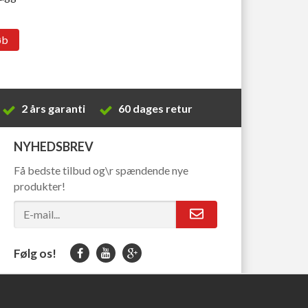
øb
2 års garanti
60 dages retur
NYHEDSBREV
Få bedste tilbud og\r spændende nye
produkter!
Følg os!