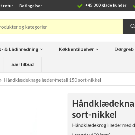
+45 000 glade kunder
t retur
Betingelser
- & Lådinredning
Køkkentilbehør
Dørgreb 
Særtilbud
Håndklædeknage læder/metall 150 sort-nikkel
Håndklædeknag
sort-nikkel
Håndklædekrog i læder med det
Længde: 150 (mm)