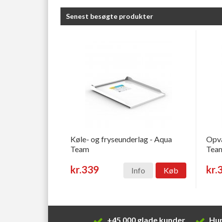
Senest besøgte produkter
Køle- og fryseunderlag - Aqua
Opva
Team
Tea
kr.339
kr.
Info
Køb
+45 000 glade kunder
Hur