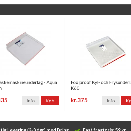
skemaskineunderlag - Aqua
Foolproof Kyl- och Frysunder
m
K60
335
kr.375
Info
Køb
Info
K
tig Levering (2-3 dgr) med Bring
Fast fragtpris: 59 kr