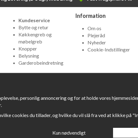
Information
Kundeservice
Bytte og retur
Om os
Køkkengreb og
Plejeråd
møbelgreb
Nyheder
Knopper
Cookie-Indstillinger
Belysning
Garderobeindretning
oplevelse, personlig annoncering og for at holde vores hjemmesider 
.
hvilke cookies du tillader, og hvilke du vil slå fra ved at klikke på "
Kun nødvendigt