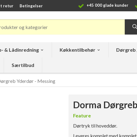
+45 000 glade kunder
t retur
Betingelser
- & Lådinredning
Køkkentilbehør
Dørgreb 
Særtilbud
ørgreb Yderdør - Messing
Dorma Dørgreb 
Feature
Dørtryk til hoveddør.
Leveres komplet med komplet s