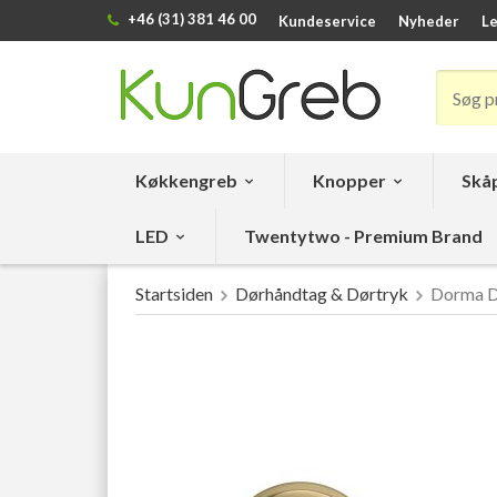
+46 (31) 381 46 00
Kundeservice
Nyheder
Le
Køkkengreb
Knopper
Skåp
LED
Twentytwo - Premium Brand
Startsiden
Dørhåndtag & Dørtryk
Dorma D