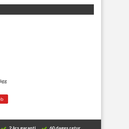
lägg
øb
2 års garanti
60 dages retur