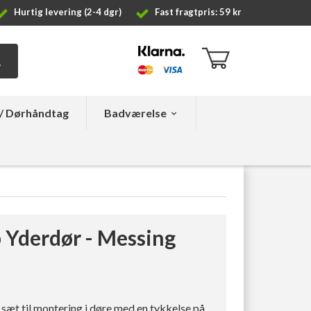
Hurtig levering (2-4 dgr)
Fast fragtpris: 59 kr
/ Dørhåndtag
Badværelse
Yderdør - Messing
æt til montering i døre med en tykkelse på