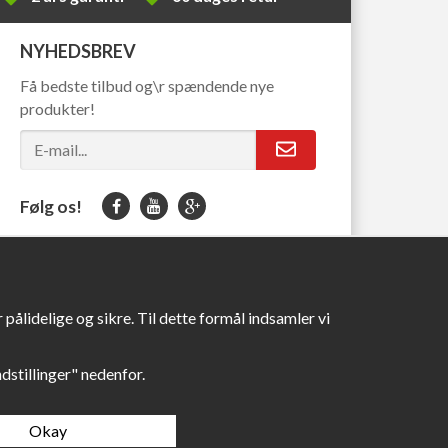
NYHEDSBREV
Få bedste tilbud og\r spændende nye
produkter!
Følg os!
pålidelige og sikre. Til dette formål indsamler vi
Indstillinger" nedenfor.
Okay