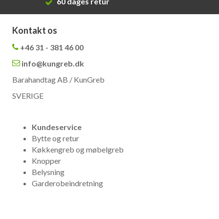
60 dages retur
Kontakt os
+46 31 - 381 46 00
info@kungreb.dk
Barahandtag AB / KunGreb
SVERIGE
Kundeservice
Bytte og retur
Køkkengreb og møbelgreb
Knopper
Belysning
Garderobeindretning