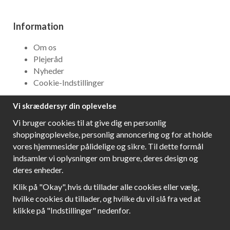
Information
Om os
Plejeråd
Nyheder
Cookie-Indstillinger
Vi skræddersyr din oplevelse
NYHEDSBREV
Vi bruger cookies til at give dig en personlig
Få bedste tilbud og\r spændende nye produkter!
shoppingoplevelse, personlig annoncering og for at holde
vores hjemmesider pålidelige og sikre. Til dette formål
indsamler vi oplysninger om brugere, deres design og
deres enheder.
Følg os!
Klik på "Okay", hvis du tillader alle cookies eller vælg,
hvilke cookies du tillader, og hvilke du vil slå fra ved at
klikke på "Indstillinger" nedenfor.