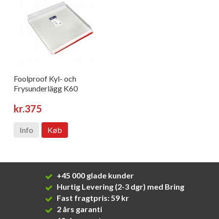
Foolproof Kyl- och
Frysunderlägg K60
kr.375
Info
Køb
+45 000 glade kunder
Hurtig Levering (2-3 dgr) med Bring
Fast fragtpris: 59 kr
2 års garanti