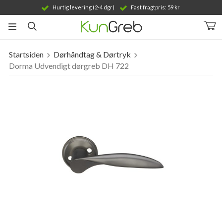
Hurtig levering (2-4 dgr)
Fast fragtpris: 59 kr
Startsiden
Dørhåndtag & Dørtryk
Produktet er blevet tilføjet til din indkøbskurv
Dorma Udvendigt dørgreb DH 722