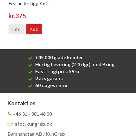
Frysunderlägg K60
kr.375
Info
Køb
+45 000 glade kunder
Hurtig Levering (2-3 dgr) med Bring
Fast fragtpris: 59 kr
2 års garanti
60 dages retur
Kontakt os
+46 31 - 381 46 00
info@kungreb.dk
Barahandtag AB / KunGreb