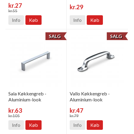
kr.27
kr.29
kr.55
Info
Køb
Info
Køb
SALG
SALG
Sala Køkkengreb -
Vallo Køkkengreb -
Aluminium-look
Aluminium-look
kr.63
kr.47
kr.105
kr.79
Info
Køb
Info
Køb