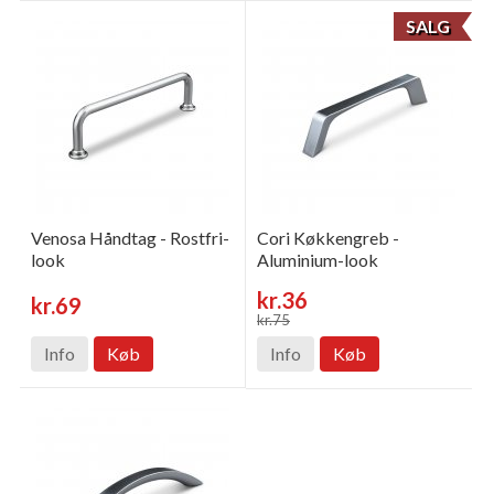
SALG
Venosa Håndtag - Rostfri-
Cori Køkkengreb -
look
Aluminium-look
kr.36
kr.69
kr.75
Info
Køb
Info
Køb