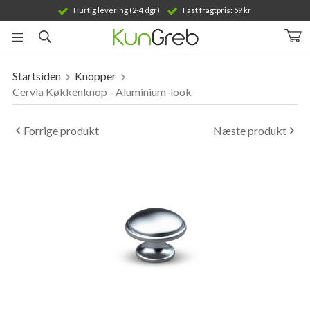
Hurtig levering (2-4 dgr)
Fast fragtpris: 59 kr
Startsiden
Knopper
Produktet er blevet tilføjet til din indkøbskurv
Cervia Køkkenknop - Aluminium-look
Forrige produkt
Næste produkt