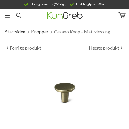
Hurtig levering (2-4 dgr)
Fast fragtpris: 59 kr
Startsiden
Knopper
Cesano Knop - Mat Messing
Produktet er blevet tilføjet til din indkøbskurv
Forrige produkt
Næste produkt