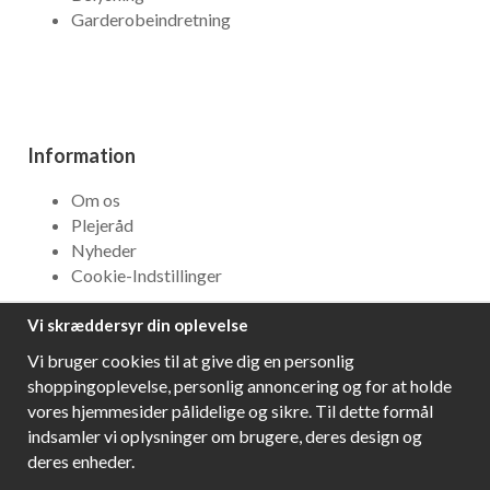
Garderobeindretning
Information
Om os
Plejeråd
Nyheder
Cookie-Indstillinger
Vi skræddersyr din oplevelse
NYHEDSBREV
Vi bruger cookies til at give dig en personlig
Få bedste tilbud og\r spændende nye produkter!
shoppingoplevelse, personlig annoncering og for at holde
vores hjemmesider pålidelige og sikre. Til dette formål
indsamler vi oplysninger om brugere, deres design og
deres enheder.
Følg os!