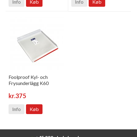
Info
Køb
Info
Køb
Foolproof Kyl- och
Frysunderlägg K60
kr.375
Info
Køb