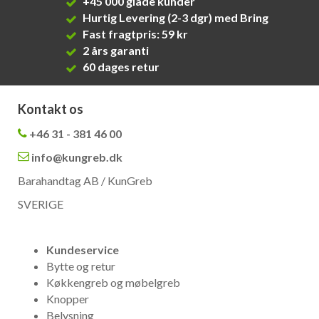
+45 000 glade kunder
Hurtig Levering (2-3 dgr) med Bring
Fast fragtpris: 59 kr
2 års garanti
60 dages retur
Kontakt os
+46 31 - 381 46 00
info@kungreb.dk
Barahandtag AB / KunGreb
SVERIGE
Kundeservice
Bytte og retur
Køkkengreb og møbelgreb
Knopper
Belysning