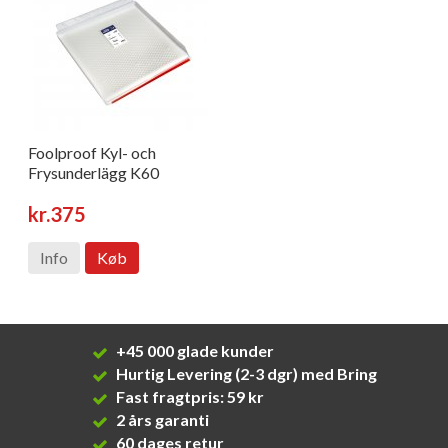
Foolproof Kyl- och
Frysunderlägg K60
kr.375
Info
Køb
+45 000 glade kunder
Hurtig Levering (2-3 dgr) med Bring
Fast fragtpris: 59 kr
2 års garanti
60 dages retur