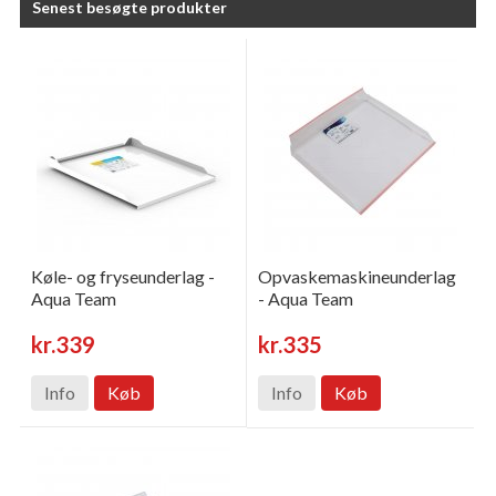
Senest besøgte produkter
Køle- og fryseunderlag -
Opvaskemaskineunderlag
Aqua Team
- Aqua Team
kr.339
kr.335
Info
Køb
Info
Køb