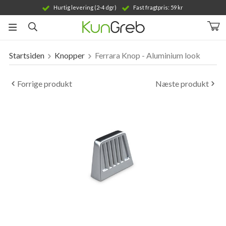
Hurtig levering (2-4 dgr)
Fast fragtpris: 59 kr
Startsiden
Knopper
Ferrara Knop - Aluminium look
Produktet er blevet tilføjet til din indkøbskurv
Forrige produkt
Næste produkt