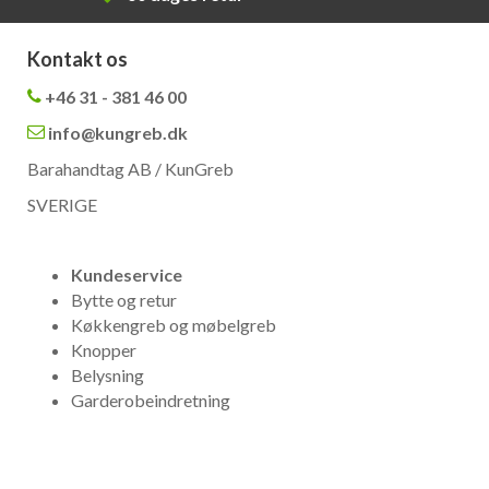
Kontakt os
+46 31 - 381 46 00
info@kungreb.dk
Barahandtag AB / KunGreb
SVERIGE
Kundeservice
Bytte og retur
Køkkengreb og møbelgreb
Knopper
Belysning
Garderobeindretning