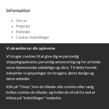
Information
Om os
Plejeråd
Nyheder
Cookie-Indstillinger
Vi skræddersyr din oplevelse
NYHEDSBREV
Vi bruger cookies til at give dig en personlig
Få bedste tilbud og\r spændende nye produkter!
shoppingoplevelse, personlig annoncering og for at holde
vores hjemmesider pålidelige og sikre. Til dette formål
indsamler vi oplysninger om brugere, deres design og
deres enheder.
Følg os!
Klik på "Okay", hvis du tillader alle cookies eller vælg,
hvilke cookies du tillader, og hvilke du vil slå fra ved at
klikke på "Indstillinger" nedenfor.