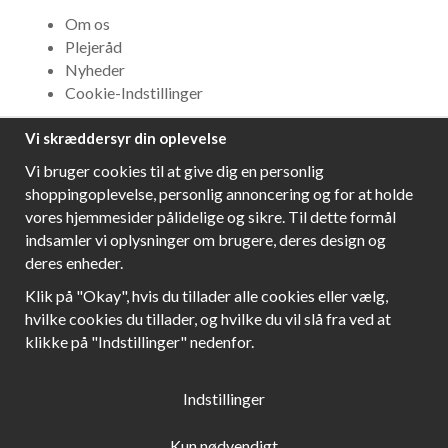
Om os
Plejeråd
Nyheder
Cookie-Indstillinger
Vi skræddersyr din oplevelse
NYHEDSBREV
Vi bruger cookies til at give dig en personlig
Få bedste tilbud og\r spændende nye produkter!
shoppingoplevelse, personlig annoncering og for at holde
vores hjemmesider pålidelige og sikre. Til dette formål
indsamler vi oplysninger om brugere, deres design og
deres enheder.
Følg os!
Klik på "Okay", hvis du tillader alle cookies eller vælg,
hvilke cookies du tillader, og hvilke du vil slå fra ved at
klikke på "Indstillinger" nedenfor.
Indstillinger
Kun nødvendigt