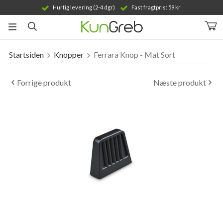
Hurtig levering (2-4 dgr)
Fast fragtpris: 59 kr
Startsiden
Knopper
Ferrara Knop - Mat Sort
Produktet er blevet tilføjet til din indkøbskurv
Forrige produkt
Næste produkt