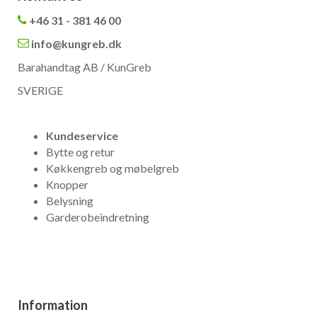
+46 31 - 381 46 00
info@kungreb.dk
Barahandtag AB / KunGreb
SVERIGE
Kundeservice
Bytte og retur
Køkkengreb og møbelgreb
Knopper
Belysning
Garderobeindretning
Information