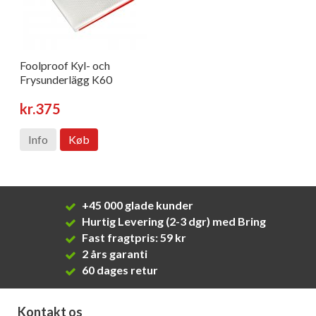
Foolproof Kyl- och
Frysunderlägg K60
kr.375
Info
Køb
+45 000 glade kunder
Hurtig Levering (2-3 dgr) med Bring
Fast fragtpris: 59 kr
2 års garanti
60 dages retur
Kontakt os