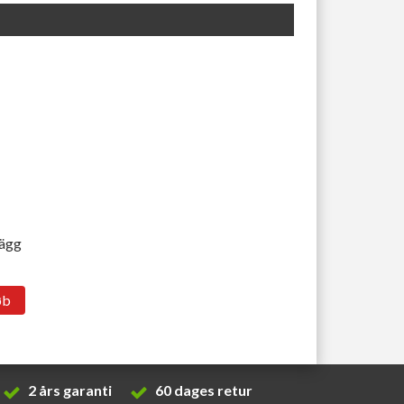
lägg
øb
2 års garanti
60 dages retur