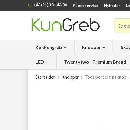
+46 (31) 381 46 00
Kundeservice
Nyheder
Le
Køkkengreb
Knopper
Skåp
LED
Twentytwo - Premium Brand
Startsiden
Knopper
Tods porcelænsknop –