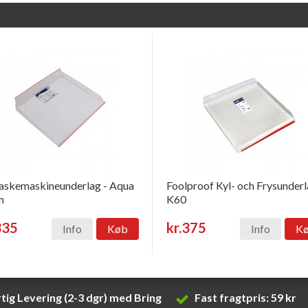
skemaskineunderlag - Aqua
Foolproof Kyl- och Frysunder
m
K60
335
kr.375
Info
Køb
Info
K
tig Levering (2-3 dgr) med Bring
Fast fragtpris: 59 kr