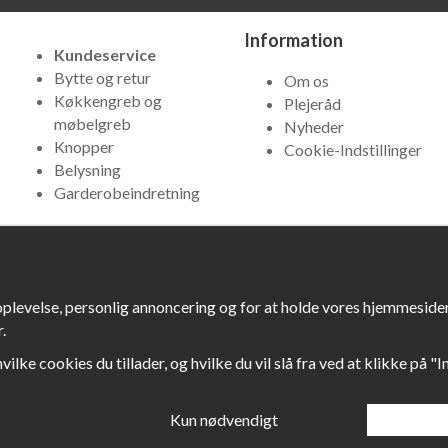
Information
Kundeservice
Bytte og retur
Om os
Køkkengreb og
Plejeråd
møbelgreb
Nyheder
Knopper
Cookie-Indstillinger
Belysning
Garderobeindretning
oplevelse, personlig annoncering og for at holde vores hjemmesider 
.
hvilke cookies du tillader, og hvilke du vil slå fra ved at klikke på "
Kun nødvendigt