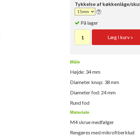
Tykkelse af køkkenlåge/sku
På lager
Læg i kurv »
Måle
Højde: 34 mm
Diameter knop: 38 mm
Diameter fod: 24 mm
Rund fod
Materiale
M4 skrue medfølger
Rengøres med mikrofiberklud