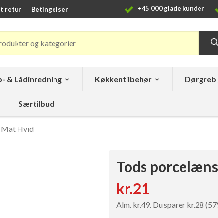
+45 000 glade kunder
t retur
Betingelser
- & Lådinredning
Køkkentilbehør
Dørgreb 
Særtilbud
 Mat Hvid
Tods porcelæns
kr.21
Alm. kr.49. Du sparer kr.28 (5