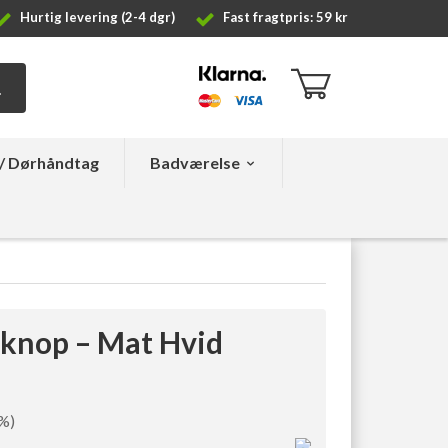
Hurtig levering (2-4 dgr)
Fast fragtpris: 59 kr
/ Dørhåndtag
Badværelse
knop – Mat Hvid
7%)