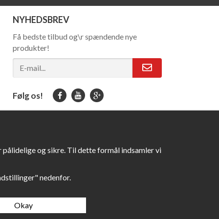
NYHEDSBREV
Få bedste tilbud og\r spændende nye
produkter!
Følg os!
pålidelige og sikre. Til dette formål indsamler vi
Indstillinger" nedenfor.
Okay