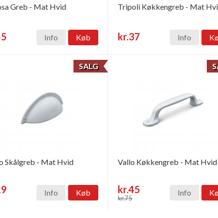
sa Greb - Mat Hvid
Tripoli Køkkengreb - Mat Hv
55
kr.37
Info
Køb
Info
K
SALG
S
o Skålgreb - Mat Hvid
Vallo Køkkengreb - Mat Hvid
19
kr.45
Info
Køb
Info
K
kr.75