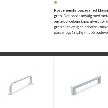
Stil
Porcelænsknopper med klass
greb. Det brede udvalg med met
ægte porcelænsknop giver, gør de
greb eller vælg at indrette køk
passer også rigtig fint på badev