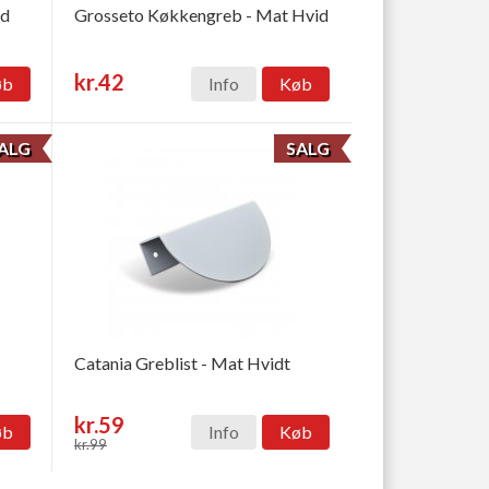
id
Grosseto Køkkengreb - Mat Hvid
kr.42
øb
Info
Køb
ALG
SALG
Catania Greblist - Mat Hvidt
kr.59
øb
Info
Køb
kr.99