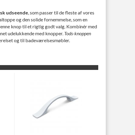
isk udseende
, som passer til de fleste af vores
altoppe og den solide fornemmelse, som en
nne knop til et rigtig godt valg. Kombinér med
kenet udelukkende med knopper.
Tods-knoppen
ærelset og til badeværelsesmøbler.