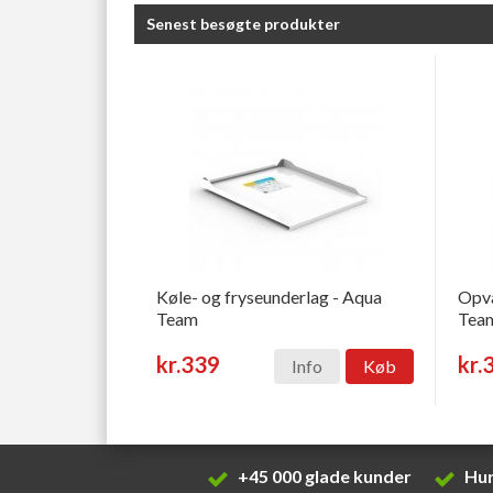
Senest besøgte produkter
Køle- og fryseunderlag - Aqua
Opva
Team
Tea
kr.339
kr.
Info
Køb
+45 000 glade kunder
Hur