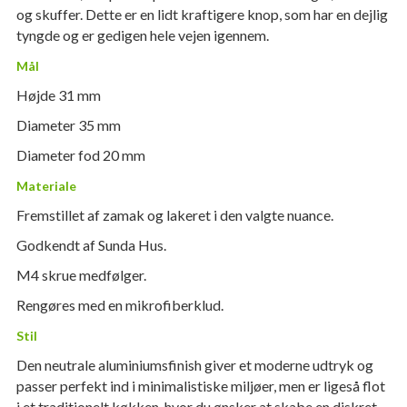
og skuffer. Dette er en lidt kraftigere knop, som har en dejlig
tyngde og er gedigen hele vejen igennem.
Mål
Højde 31 mm
Diameter 35 mm
Diameter fod 20 mm
Materiale
Fremstillet af zamak og lakeret i den valgte nuance.
Godkendt af Sunda Hus.
M4 skrue medfølger.
Rengøres med en mikrofiberklud.
Stil
Den neutrale aluminiumsfinish giver et moderne udtryk og
passer perfekt ind i minimalistiske miljøer, men er ligeså flot
i et traditionelt køkken, hvor du ønsker at skabe en diskret