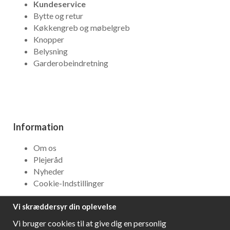
Kundeservice
Bytte og retur
Køkkengreb og møbelgreb
Knopper
Belysning
Garderobeindretning
Information
Om os
Plejeråd
Nyheder
Cookie-Indstillinger
Vi skræddersyr din oplevelse
NYHEDSBREV
Vi bruger cookies til at give dig en personlig
Få bedste tilbud og\r spændende nye produkter!