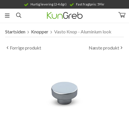
Hurtig levering (2-4 dgr)
Fast fragtpris: 59 kr
Startsiden
Knopper
Vasto Knop - Aluminium look
Produktet er blevet tilføjet til din indkøbskurv
Forrige produkt
Næste produkt