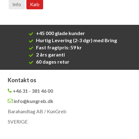
Info
Køb
+45 000 glade kunder
Hurtig Levering (2-3 dgr) med Bring
Fast fragtpris: 59 kr
2 års garanti
60 dages retur
Kontakt os
+46 31 - 381 46 00
info@kungreb.dk
Barahandtag AB / KunGreb
SVERIGE