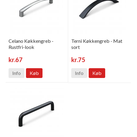
Celano Køkkengreb -
Terni Køkkengreb - Mat
Rustfri-look
sort
kr.67
kr.75
Info
Køb
Info
Køb