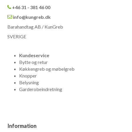
+46 31 - 381 46 00
info@kungreb.dk
Barahandtag AB / KunGreb
SVERIGE
Kundeservice
Bytte og retur
Køkkengreb og møbelgreb
Knopper
Belysning
Garderobeindretning
Information