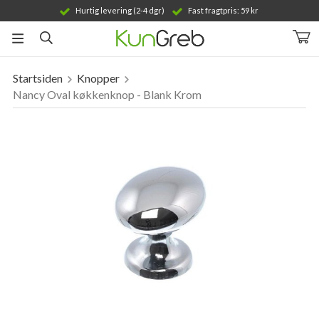
Hurtig levering (2-4 dgr)
Fast fragtpris: 59 kr
Startsiden
Knopper
Produktet er blevet tilføjet til din indkøbskurv
Nancy Oval køkkenknop - Blank Krom