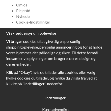
Om os
Plejeråd
Nyheder
Cookie-Indstillinger
Vi skræddersyr din oplevelse
NYHEDSBREV
Vi bruger cookies til at give dig en personlig
Få bedste tilbud og\r spændende nye produkter!
shoppingoplevelse, personlig annoncering og for at holde
vores hjemmesider pålidelige og sikre. Til dette formål
indsamler vi oplysninger om brugere, deres design og
deres enheder.
Følg os!
Klik på "Okay", hvis du tillader alle cookies eller vælg,
hvilke cookies du tillader, og hvilke du vil slå fra ved at
klikke på "Indstillinger" nedenfor.
Indstillinger
Kun nødvendigt