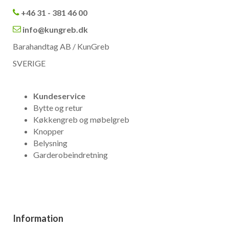
+46 31 - 381 46 00
info@kungreb.dk
Barahandtag AB / KunGreb
SVERIGE
Kundeservice
Bytte og retur
Køkkengreb og møbelgreb
Knopper
Belysning
Garderobeindretning
Information