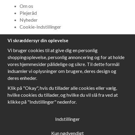
Om os
Plejeråd
Nyheder
Cookie-Indstillinger
Vi skræddersyr din oplevelse
NYHEDSBREV
Vi bruger cookies til at give dig en personlig
Få bedste tilbud og\r spændende nye produkter!
shoppingoplevelse, personlig annoncering og for at holde
vores hjemmesider pålidelige og sikre. Til dette formål
indsamler vi oplysninger om brugere, deres design og
deres enheder.
Følg os!
Klik på "Okay", hvis du tillader alle cookies eller vælg,
hvilke cookies du tillader, og hvilke du vil slå fra ved at
klikke på "Indstillinger" nedenfor.
Indstillinger
Kun nødvendigt