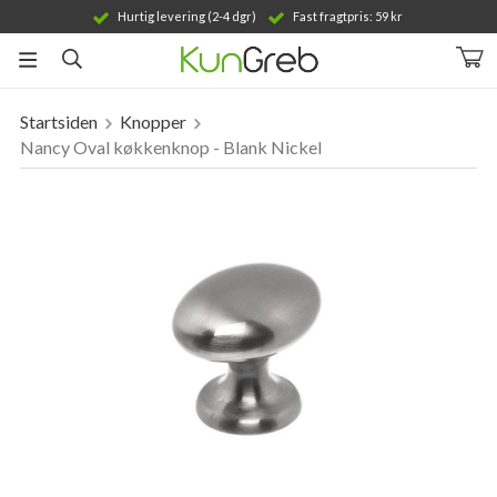
Hurtig levering (2-4 dgr)
Fast fragtpris: 59 kr
Startsiden
Knopper
Produktet er blevet tilføjet til din indkøbskurv
Nancy Oval køkkenknop - Blank Nickel