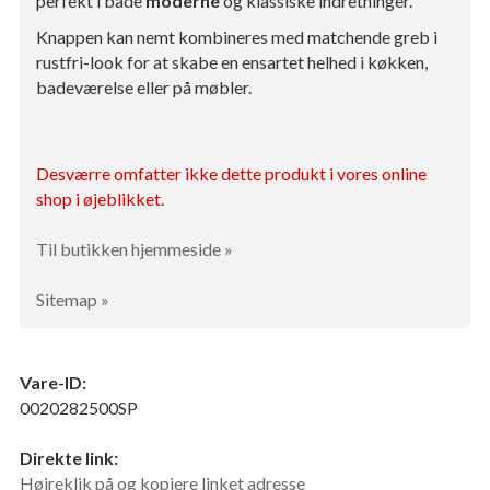
perfekt i både
moderne
og klassiske indretninger.
Knappen kan nemt kombineres med matchende greb i
rustfri-look for at skabe en ensartet helhed i køkken,
badeværelse eller på møbler.
Desværre omfatter ikke dette produkt i vores online
shop i øjeblikket.
Til butikken hjemmeside »
Sitemap »
Vare-ID:
0020282500SP
Direkte link:
Højreklik på og kopiere linket adresse