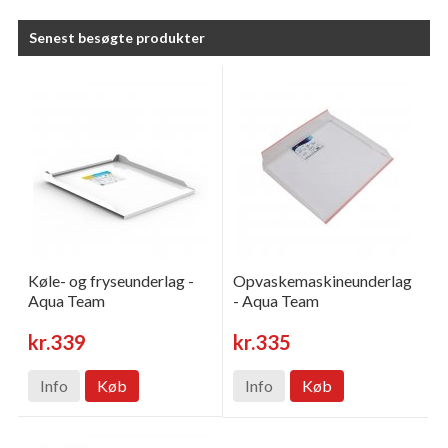
Senest besøgte produkter
Køle- og fryseunderlag -
Opvaskemaskineunderlag
Aqua Team
- Aqua Team
kr.339
kr.335
Info
Køb
Info
Køb