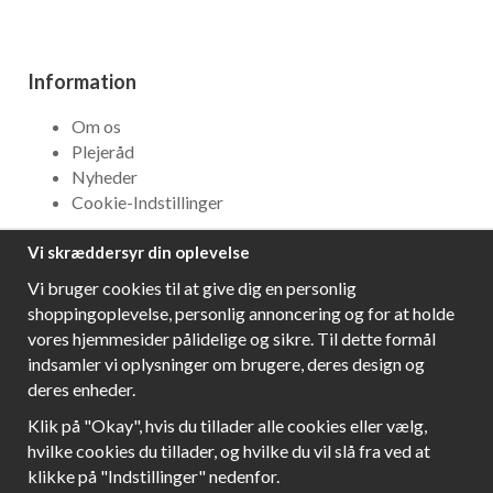
Information
Om os
Plejeråd
Nyheder
Cookie-Indstillinger
Vi skræddersyr din oplevelse
NYHEDSBREV
Vi bruger cookies til at give dig en personlig
Få bedste tilbud og\r spændende nye produkter!
shoppingoplevelse, personlig annoncering og for at holde
vores hjemmesider pålidelige og sikre. Til dette formål
indsamler vi oplysninger om brugere, deres design og
deres enheder.
Følg os!
Klik på "Okay", hvis du tillader alle cookies eller vælg,
hvilke cookies du tillader, og hvilke du vil slå fra ved at
klikke på "Indstillinger" nedenfor.