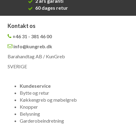
2 års garanti
60 dages retur
Kontakt os
+46 31 - 381 46 00
info@kungreb.dk
Barahandtag AB / KunGreb
SVERIGE
Kundeservice
Bytte og retur
Køkkengreb og møbelgreb
Knopper
Belysning
Garderobeindretning