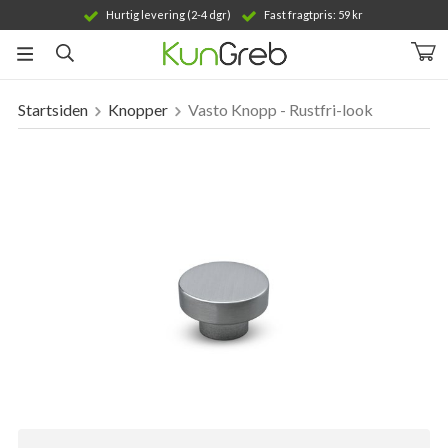
Hurtig levering (2-4 dgr)
Fast fragtpris: 59 kr
Startsiden
Knopper
Vasto Knopp - Rustfri-look
Produktet er blevet tilføjet til din indkøbskurv