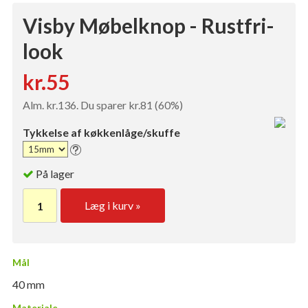
Visby Møbelknop - Rustfri-
look
kr.55
Alm. kr.136. Du sparer kr.81 (60%)
Tykkelse af køkkenlåge/skuffe
På lager
Læg i kurv »
Mål
40 mm
Materiale