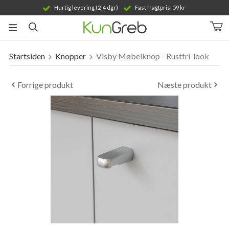
Hurtig levering (2-4 dgr)
Fast fragtpris: 59 kr
Startsiden
Knopper
Visby Møbelknop - Rustfri-look
Produktet er blevet tilføjet til din indkøbskurv
Forrige produkt
Næste produkt