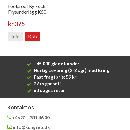
Foolproof Kyl- och
Frysunderlägg K60
kr.375
Info
Køb
+45 000 glade kunder
Hurtig Levering (2-3 dgr) med Bring
Fast fragtpris: 59 kr
2 års garanti
60 dages retur
Kontakt os
+46 31 - 381 46 00
info@kungreb.dk