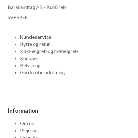
Barahandtag AB / KunGreb
SVERIGE
Kundeservice
Bytte og retur
Køkkengreb og møbelgreb
Knopper
Belysning
Garderobeindretning
Information
Om os
Plejeråd
Nyheder