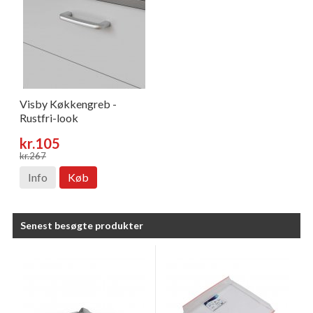
Visby Køkkengreb -
Rustfri-look
kr.105
kr.267
Info
Køb
Senest besøgte produkter