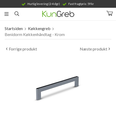
Hurtig levering (2-4 dgr)
Fast fragtpris: 59 kr
Startsiden
Køkkengreb
Produktet er blevet tilføjet til din indkøbskurv
Benidorm Køkkenhåndtag - Krom
Forrige produkt
Næste produkt