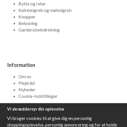
Bytte og retur
Køkkengreb og møbelgreb
Knopper
Belysning
Garderobeindretning
Information
Om os
Plejeråd
Nyheder
Cookie-Indstillinger
Vi skræddersyr din oplevelse
NYHEDSBREV
Vi bruger cookies til at give dig en personlig
Få bedste tilbud og\r spændende nye produkter!
shoppingoplevelse, personlig annoncering og for at holde