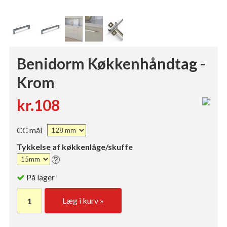
Benidorm Køkkenhåndtag -
Krom
kr.108
CC mål
Tykkelse af køkkenlåge/skuffe
På lager
Læg i kurv »