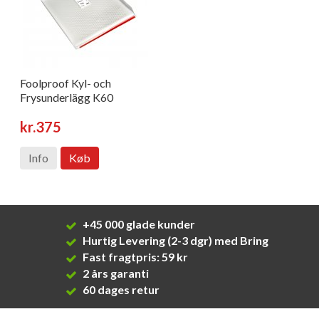
Foolproof Kyl- och
Frysunderlägg K60
kr.375
Info
Køb
+45 000 glade kunder
Hurtig Levering (2-3 dgr) med Bring
Fast fragtpris: 59 kr
2 års garanti
60 dages retur