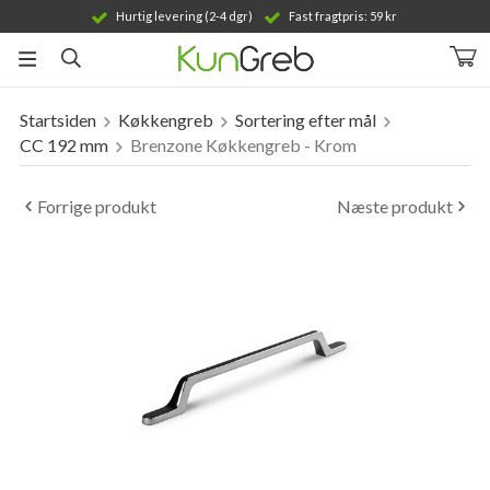
Hurtig levering (2-4 dgr)
Fast fragtpris: 59 kr
Startsiden
Køkkengreb
Sortering efter mål
Produktet er blevet tilføjet til din indkøbskurv
CC 192 mm
Brenzone Køkkengreb - Krom
Forrige produkt
Næste produkt