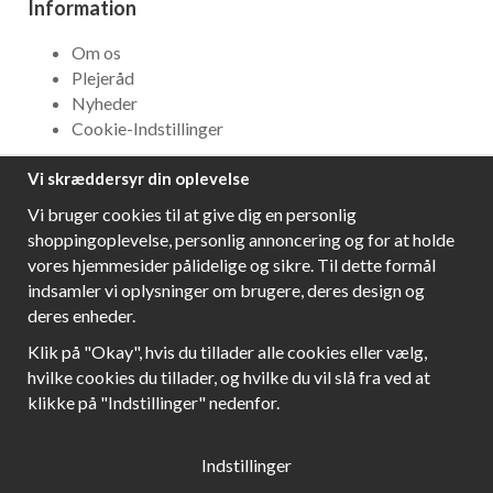
Information
Om os
Plejeråd
Nyheder
Cookie-Indstillinger
Vi skræddersyr din oplevelse
NYHEDSBREV
Vi bruger cookies til at give dig en personlig
Få bedste tilbud og\r spændende nye produkter!
shoppingoplevelse, personlig annoncering og for at holde
vores hjemmesider pålidelige og sikre. Til dette formål
indsamler vi oplysninger om brugere, deres design og
deres enheder.
Følg os!
Klik på "Okay", hvis du tillader alle cookies eller vælg,
hvilke cookies du tillader, og hvilke du vil slå fra ved at
klikke på "Indstillinger" nedenfor.
Indstillinger