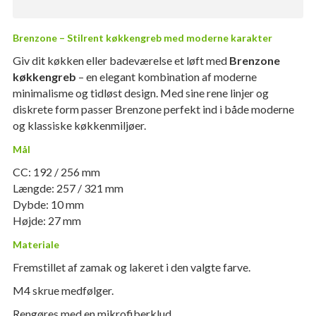
Brenzone – Stilrent køkkengreb med moderne karakter
Giv dit køkken eller badeværelse et løft med
Brenzone
køkkengreb
– en elegant kombination af moderne
minimalisme og tidløst design. Med sine rene linjer og
diskrete form passer Brenzone perfekt ind i både moderne
og klassiske køkkenmiljøer.
Mål
CC: 192 / 256 mm
Længde: 257 / 321 mm
Dybde: 10 mm
Højde: 27 mm
Materiale
Fremstillet af zamak og lakeret i den valgte farve.
M4 skrue medfølger.
Rengøres med en mikrofiberklud.