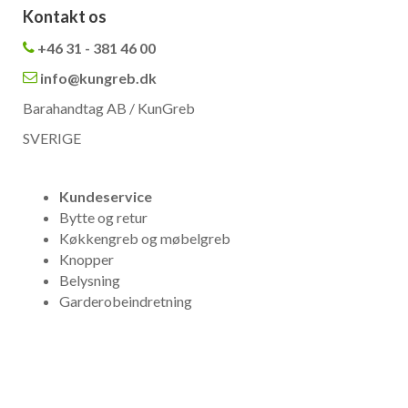
Kontakt os
+46 31 - 381 46 00
info@kungreb.dk
Barahandtag AB / KunGreb
SVERIGE
Kundeservice
Bytte og retur
Køkkengreb og møbelgreb
Knopper
Belysning
Garderobeindretning