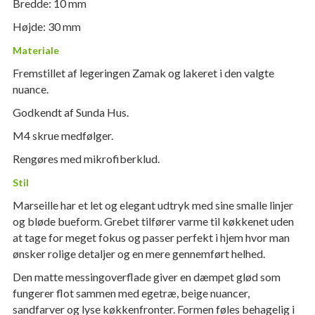
Bredde: 10 mm
Højde: 30 mm
Materiale
Fremstillet af legeringen Zamak og lakeret i den valgte
nuance.
Godkendt af Sunda Hus.
M4 skrue medfølger.
Rengøres med mikrofiberklud.
Stil
Marseille har et let og elegant udtryk med sine smalle linjer
og bløde bueform. Grebet tilfører varme til køkkenet uden
at tage for meget fokus og passer perfekt i hjem hvor man
ønsker rolige detaljer og en mere gennemført helhed.
Den matte messingoverflade giver en dæmpet glød som
fungerer flot sammen med egetræ, beige nuancer,
sandfarver og lyse køkkenfronter. Formen føles behagelig i