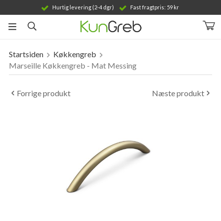
Hurtig levering (2-4 dgr)
Fast fragtpris: 59 kr
Startsiden
Køkkengreb
Produktet er blevet tilføjet til din indkøbskurv
Marseille Køkkengreb - Mat Messing
Forrige produkt
Næste produkt