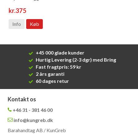
kr.375
Info
Køb
+45 000 glade kunder
Hurtig Levering (2-3 dgr) med Bring
Fast fragtpris: 59 kr
2 års garanti
60 dages retur
Kontakt os
+46 31 - 381 46 00
info@kungreb.dk
Barahandtag AB / KunGreb