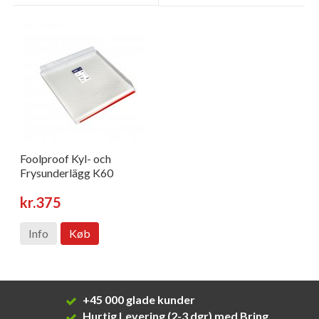
Foolproof Kyl- och
Frysunderlägg K60
kr.375
Info
Køb
+45 000 glade kunder
Hurtig Levering (2-3 dgr) med Bring