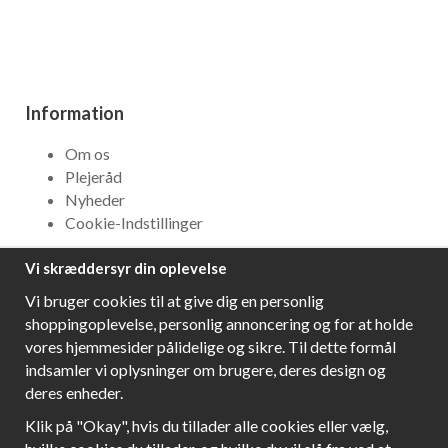
Information
Om os
Plejeråd
Nyheder
Cookie-Indstillinger
Vi skræddersyr din oplevelse
NYHEDSBREV
Vi bruger cookies til at give dig en personlig
Få bedste tilbud og\r spændende nye produkter!
shoppingoplevelse, personlig annoncering og for at holde
vores hjemmesider pålidelige og sikre. Til dette formål
indsamler vi oplysninger om brugere, deres design og
deres enheder.
Følg os!
Klik på "Okay", hvis du tillader alle cookies eller vælg,