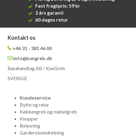
Fast fragtpris: 59 kr
2 års garanti
60 dages retur
Kontakt os
+46 31 - 381 46 00
info@kungreb.dk
Barahandtag AB / KunGreb
SVERIGE
Kundeservice
Bytte og retur
Køkkengreb og møbelgreb
Knopper
Belysning
Garderobeindretning