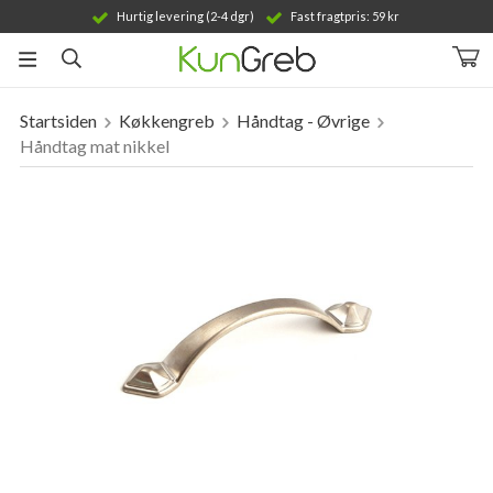
Hurtig levering (2-4 dgr)
Fast fragtpris: 59 kr
Startsiden
Køkkengreb
Håndtag - Øvrige
Produktet er blevet tilføjet til din indkøbskurv
Håndtag mat nikkel