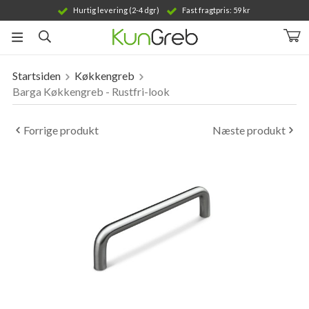
Hurtig levering (2-4 dgr)
Fast fragtpris: 59 kr
Startsiden
Køkkengreb
Produktet er blevet tilføjet til din indkøbskurv
Barga Køkkengreb - Rustfri-look
Forrige produkt
Næste produkt