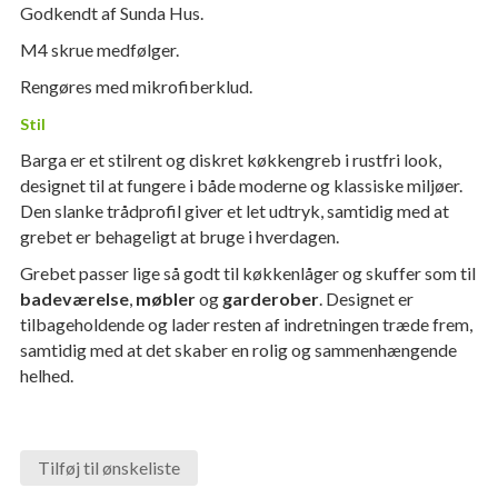
Godkendt af Sunda Hus.
M4 skrue medfølger.
Rengøres med mikrofiberklud.
Stil
Barga er et stilrent og diskret køkkengreb i rustfri look,
designet til at fungere i både moderne og klassiske miljøer.
Den slanke trådprofil giver et let udtryk, samtidig med at
grebet er behageligt at bruge i hverdagen.
Grebet passer lige så godt til køkkenlåger og skuffer som til
badeværelse
,
møbler
og
garderober
. Designet er
tilbageholdende og lader resten af indretningen træde frem,
samtidig med at det skaber en rolig og sammenhængende
helhed.
Tilføj til ønskeliste