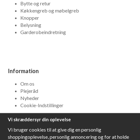
Bytte og retur
Køkkengreb og møbelgreb
Knopper
Belysning
Garderobeindretning
Information
Om os
Plejeråd
Nyheder
Cookie-Indstillinger
Vi skræddersyr din oplevelse
NYHEDSBREV
Vi bruger cookies til at give dig en personlig
Få bedste tilbud og\r spændende nye produkter!
shoppingoplevelse, personlig annoncering og for at holde