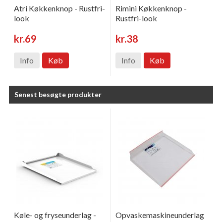
Atri Køkkenknop - Rustfri-
Rimini Køkkenknop -
look
Rustfri-look
kr.69
kr.38
Info
Køb
Info
Køb
Senest besøgte produkter
Køle- og fryseunderlag -
Opvaskemaskineunderlag