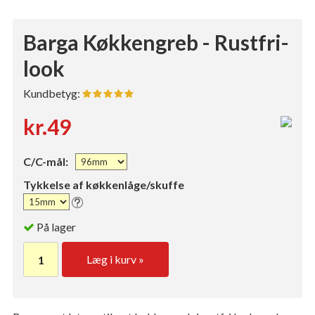
Barga Køkkengreb - Rustfri-
look
Kundbetyg:
kr.49
C/C-mål:
Tykkelse af køkkenlåge/skuffe
På lager
Læg i kurv »