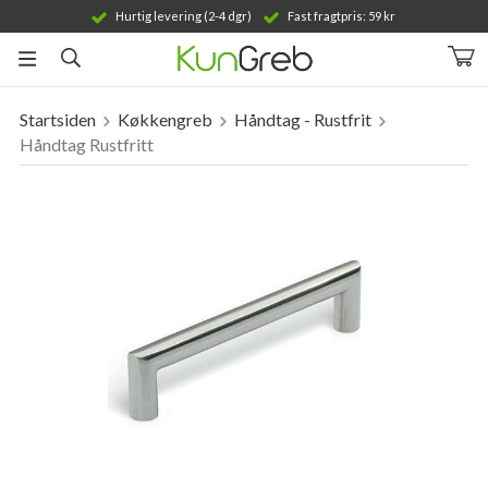
Hurtig levering (2-4 dgr)
Fast fragtpris: 59 kr
Startsiden
Køkkengreb
Håndtag - Rustfrit
Produktet er blevet tilføjet til din indkøbskurv
Håndtag Rustfritt