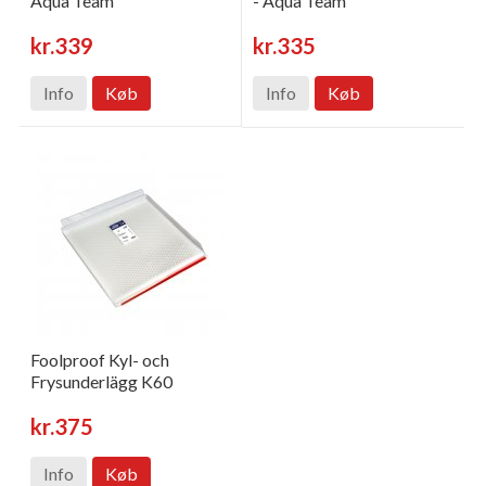
Aqua Team
- Aqua Team
kr.339
kr.335
Info
Køb
Info
Køb
Foolproof Kyl- och
Frysunderlägg K60
kr.375
Info
Køb