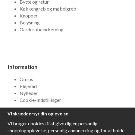
Bytte og retur
Køkkengreb og møbelgreb
Knopper
Belysning
Garderobeindretning
Information
Om os
Plejeråd
Nyheder
Cookie-Indstillinger
Vi skræddersyr din oplevelse
NYHEDSBREV
Vi bruger cookies til at give dig en personlig
Få bedste tilbud og\r spændende nye produkter!
shoppingoplevelse, personlig annoncering og for at holde