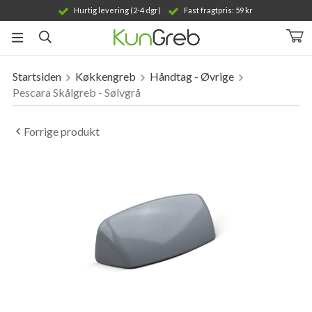
Hurtig levering (2-4 dgr)
Fast fragtpris: 59 kr
Startsiden
Køkkengreb
Håndtag - Øvrige
Produktet er blevet tilføjet til din indkøbskurv
Pescara Skålgreb - Sølvgrå
Forrige produkt