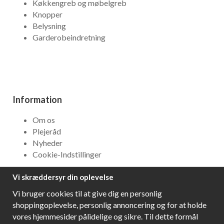
Køkkengreb og møbelgreb
Knopper
Belysning
Garderobeindretning
Information
Om os
Plejeråd
Nyheder
Cookie-Indstillinger
Vi skræddersyr din oplevelse
NYHEDSBREV
Vi bruger cookies til at give dig en personlig
Få bedste tilbud og\r spændende nye produkter!
shoppingoplevelse, personlig annoncering og for at holde
vores hjemmesider pålidelige og sikre. Til dette formål