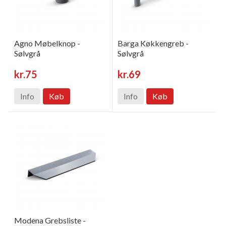
Agno Møbelknop -
Barga Køkkengreb -
Sølvgrå
Sølvgrå
kr.75
kr.69
Info
Køb
Info
Køb
Modena Grebsliste -