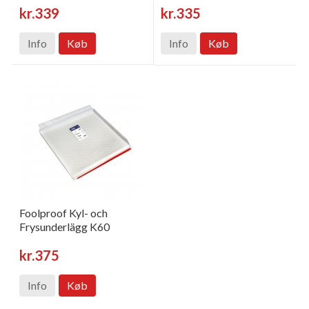
kr.339
kr.335
Info
Køb
Info
Køb
Foolproof Kyl- och
Frysunderlägg K60
kr.375
Info
Køb