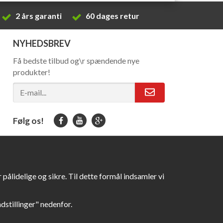
2 års garanti
60 dages retur
NYHEDSBREV
Få bedste tilbud og\r spændende nye
produkter!
Følg os!
pålidelige og sikre. Til dette formål indsamler vi
Indstillinger" nedenfor.