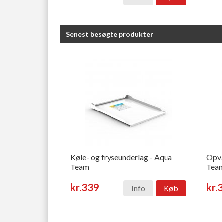
Senest besøgte produkter
Køle- og fryseunderlag - Aqua
Opva
Team
Tea
kr.339
kr.
Info
Køb