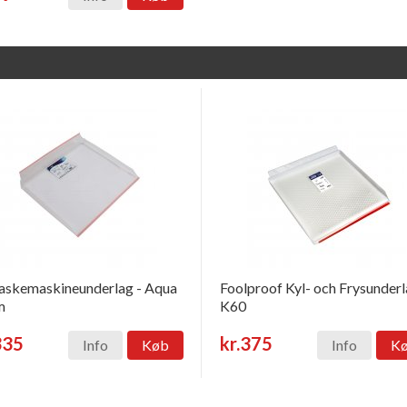
skemaskineunderlag - Aqua
Foolproof Kyl- och Frysunder
m
K60
335
kr.375
Info
Køb
Info
K