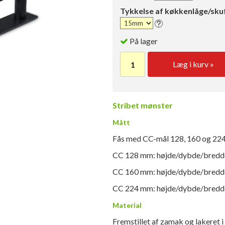
Tykkelse af køkkenlåge/sku
På lager
Læg i kurv »
Stribet mønster
Mått
Fås med CC-mål 128, 160 og 22
CC 128 mm: højde/dybde/bredd
CC 160 mm: højde/dybde/bredd
CC 224 mm: højde/dybde/bredd
Material
Fremstillet af zamak og lakeret 