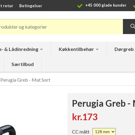
+45 000 glade kunder
t retur
Betingelser
- & Lådinredning
Køkkentilbehør
Dørgreb 
Særtilbud
Perugia Greb - Mat Sort
Perugia Greb - 
kr.173
CC mått