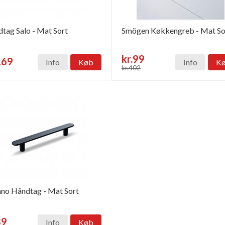
tag Salo - Mat Sort
Smögen Køkkengreb - Mat So
kr.99
169
Info
Køb
Info
K
kr.402
no Håndtag - Mat Sort
89
Info
Køb