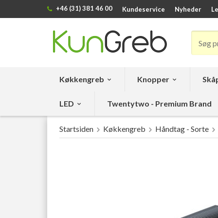
+46 (31) 381 46 00
Kundeservice
Nyheder
Le
Køkkengreb
Knopper
Skåp
LED
Twentytwo - Premium Brand
Startsiden
Køkkengreb
Håndtag - Sorte