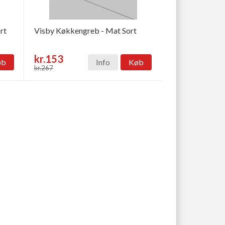
rt
Visby Køkkengreb - Mat Sort
kr.153
øb
Info
Køb
kr.267