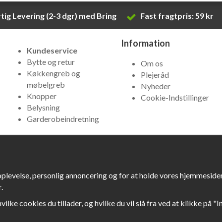
tig Levering (2-3 dgr) med Bring
Fast fragtpris: 59 kr
Information
Kundeservice
Bytte og retur
Om os
Køkkengreb og
Plejeråd
møbelgreb
Nyheder
Knopper
Cookie-Indstillinger
Belysning
Garderobeindretning
oplevelse, personlig annoncering og for at holde vores hjemmesider 
.
hvilke cookies du tillader, og hvilke du vil slå fra ved at klikke på "