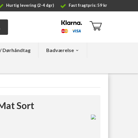
Hurtig levering (2-4 dgr)
Fast fragtpris: 59 kr
/ Dørhåndtag
Badværelse
Mat Sort