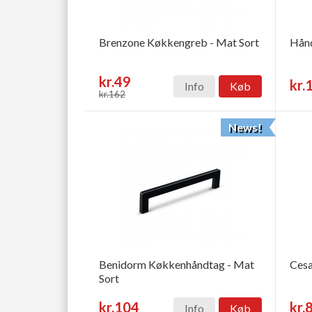
Brenzone Køkkengreb - Mat Sort
Hånd
kr.49
kr.
Info
Køb
kr.162
News!
Benidorm Køkkenhåndtag - Mat
Cesa
Sort
kr.104
kr.
Info
Køb