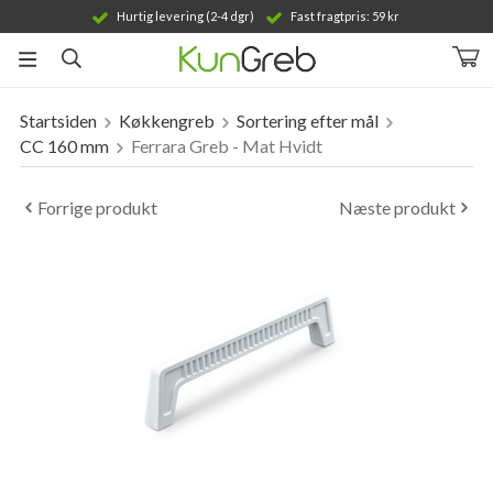
Hurtig levering (2-4 dgr)
Fast fragtpris: 59 kr
Startsiden
Køkkengreb
Sortering efter mål
Produktet er blevet tilføjet til din indkøbskurv
CC 160 mm
Ferrara Greb - Mat Hvidt
Forrige produkt
Næste produkt