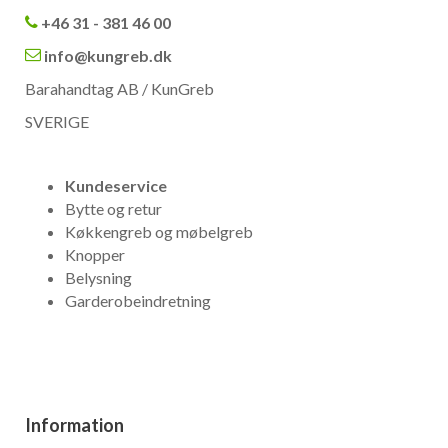
+46 31 - 381 46 00
info@kungreb.dk
Barahandtag AB / KunGreb
SVERIGE
Kundeservice
Bytte og retur
Køkkengreb og møbelgreb
Knopper
Belysning
Garderobeindretning
Information