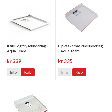
Køle- og fryseunderlag -
Opvaskemaskineunderlag
Aqua Team
- Aqua Team
kr.339
kr.335
Info
Køb
Info
Køb