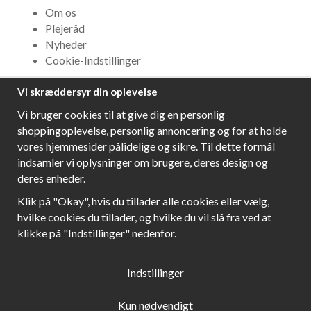
Om os
Plejeråd
Nyheder
Cookie-Indstillinger
Vi skræddersyr din oplevelse
NYHEDSBREV
Vi bruger cookies til at give dig en personlig
Få bedste tilbud og\r spændende nye produkter!
shoppingoplevelse, personlig annoncering og for at holde
vores hjemmesider pålidelige og sikre. Til dette formål
indsamler vi oplysninger om brugere, deres design og
deres enheder.
Følg os!
Klik på "Okay", hvis du tillader alle cookies eller vælg,
hvilke cookies du tillader, og hvilke du vil slå fra ved at
klikke på "Indstillinger" nedenfor.
Indstillinger
Kun nødvendigt