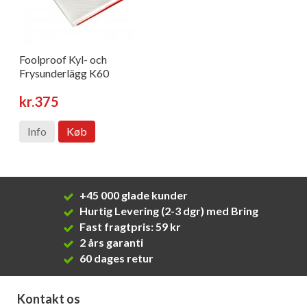
Foolproof Kyl- och
Frysunderlägg K60
kr.375
Info
Køb
+45 000 glade kunder
Hurtig Levering (2-3 dgr) med Bring
Fast fragtpris: 59 kr
2 års garanti
60 dages retur
Kontakt os