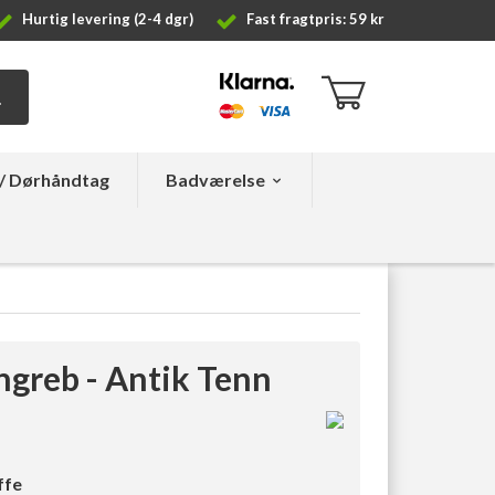
Hurtig levering (2-4 dgr)
Fast fragtpris: 59 kr
/ Dørhåndtag
Badværelse
ngreb - Antik Tenn
ffe