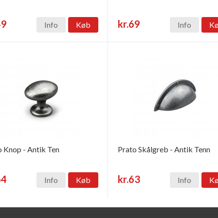
49
kr.69
Info
Køb
Info
K
o Knop - Antik Ten
Prato Skålgreb - Antik Tenn
64
kr.63
Info
Køb
Info
K