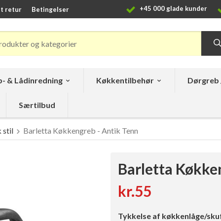
+45 000 glade kunder
t retur
Betingelser
- & Lådinredning
Køkkentilbehør
Dørgreb 
Særtilbud
stil
Barletta Køkkengreb - Antik Tenn
Barletta Køkke
kr.55
Tykkelse af køkkenlåge/sku