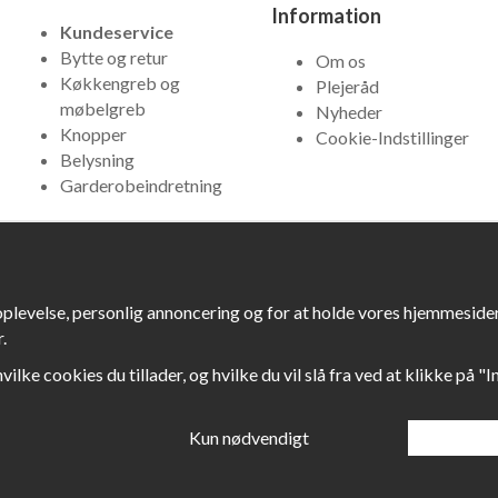
Information
Kundeservice
Bytte og retur
Om os
Køkkengreb og
Plejeråd
møbelgreb
Nyheder
Knopper
Cookie-Indstillinger
Belysning
Garderobeindretning
oplevelse, personlig annoncering og for at holde vores hjemmesider 
.
hvilke cookies du tillader, og hvilke du vil slå fra ved at klikke på "
Kun nødvendigt