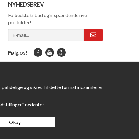
NYHEDSBREV
Få bedste tilbud og\r spændende nye
produkter!
Følg os!
pålidelige og sikre. Til dette formål indsamler vi
Indstillinger" nedenfor.
Okay