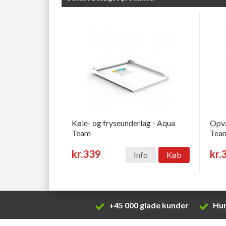
Køle- og fryseunderlag - Aqua
Opva
Team
Tea
kr.339
kr.
Info
Køb
+45 000 glade kunder
Hur