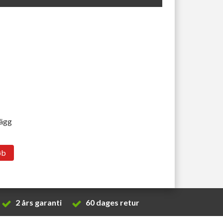
lägg
øb
2 års garanti
60 dages retur