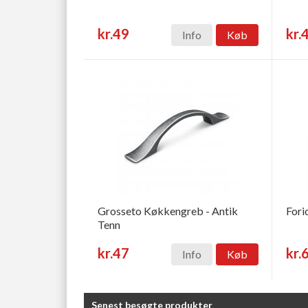
kr.49
kr.
Info
Køb
Grosseto Køkkengreb - Antik
Fori
Tenn
kr.47
kr.
Info
Køb
Senest besøgte produkter