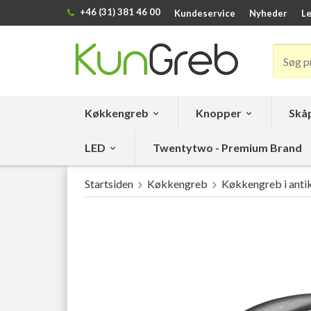
+46 (31) 381 46 00
Kundeservice
Nyheder
Le
Køkkengreb
Knopper
Skåp
LED
Twentytwo - Premium Brand
Startsiden
Køkkengreb
Køkkengreb i antik 