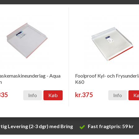
skemaskineunderlag - Aqua
Foolproof Kyl- och Frysunder
m
K60
335
kr.375
Info
Køb
Info
K
tig Levering (2-3 dgr) med Bring
Fast fragtpris: 59 kr