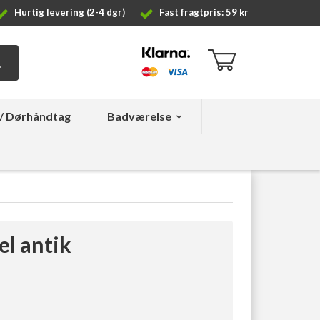
Hurtig levering (2-4 dgr)
Fast fragtpris: 59 kr
/ Dørhåndtag
Badværelse
l antik