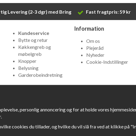
tig Levering (2-3 dgr) med Bring
Fast fragtpris: 59 kr
Information
Kundeservice
Bytte og retur
Om os
Køkkengreb og
Plejeråd
møbelgreb
Nyheder
Knopper
Cookie-Indstillinger
Belysning
Garderobeindretning
oplevelse, personlig annoncering og for at holde vores hjemmesider 
.
hvilke cookies du tillader, og hvilke du vil slå fra ved at klikke på "