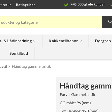
+45 000 glade kunder
t retur
Betingelser
- & Lådinredning
Køkkentilbehør
Dørgreb 
Særtilbud
stil
Håndtag gammel antik
Håndtag gamme
Farve: Gammel antik
CC-måle: 96 (mm)
Tot.Længde: 120 (mm)