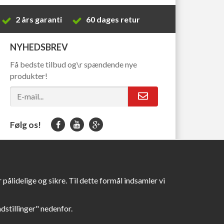
2 års garanti
60 dages retur
NYHEDSBREV
Få bedste tilbud og\r spændende nye
produkter!
Følg os!
pålidelige og sikre. Til dette formål indsamler vi
Indstillinger" nedenfor.