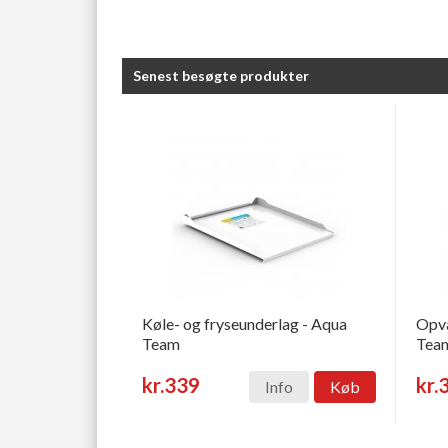
Senest besøgte produkter
Køle- og fryseunderlag - Aqua
Opva
Team
Tea
kr.339
kr.
Info
Køb