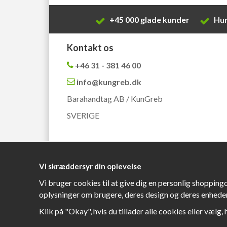
+45 000 glade kunder
Hur
Kontakt os
+46 31 - 381 46 00
info@kungreb.dk
Barahandtag AB / KunGreb
SVERIGE
Vi skræddersyr din oplevelse
Vi bruger cookies til at give dig en personlig shopping
oplysninger om brugere, deres design og deres enheder
Klik på "Okay", hvis du tillader alle cookies eller vælg, 