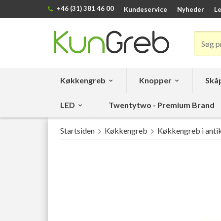
+46 (31) 381 46 00
Kundeservice
Nyheder
Le
Køkkengreb
Knopper
Skåp
LED
Twentytwo - Premium Brand
Startsiden
Køkkengreb
Køkkengreb i antik 