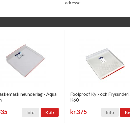
adresse
skemaskineunderlag - Aqua
Foolproof Kyl- och Frysunder
m
K60
335
kr.375
Info
Køb
Info
K