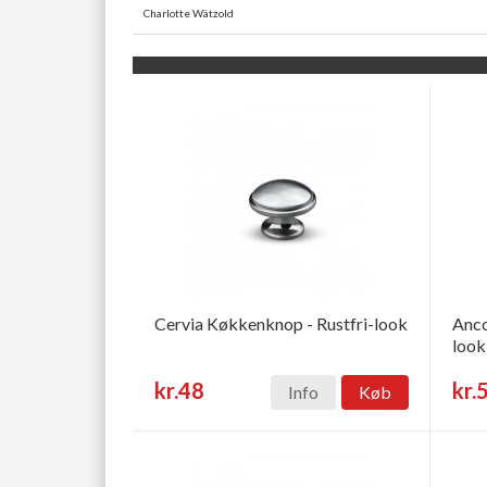
Charlotte Wätzold
Cervia Køkkenknop - Rustfri-look
Anco
look
kr.48
kr.
Info
Køb