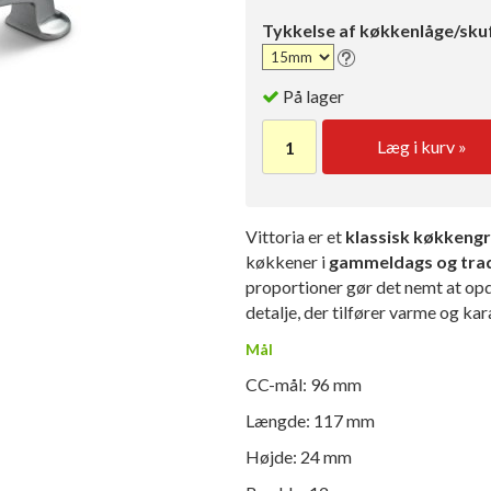
Tykkelse af køkkenlåge/sku
På lager
Læg i kurv »
Vittoria er et
klassisk køkkeng
køkkener i
gammeldags og tradi
proportioner gør det nemt at op
detalje, der tilfører varme og kar
Mål
CC-mål: 96 mm
Længde: 117 mm
Højde: 24 mm