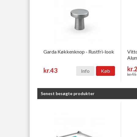
Garda Køkkenknop - Rustfri-look
Vitt
Alum
kr.
kr.43
Info
Køb
kr.45
Senest besøgte produkter