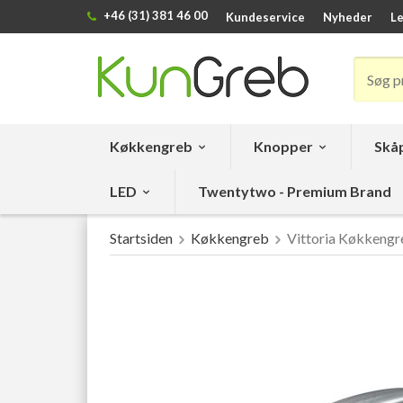
+46 (31) 381 46 00
Kundeservice
Nyheder
Le
Køkkengreb
Knopper
Skåp
LED
Twentytwo - Premium Brand
Startsiden
Køkkengreb
Vittoria Køkkengre