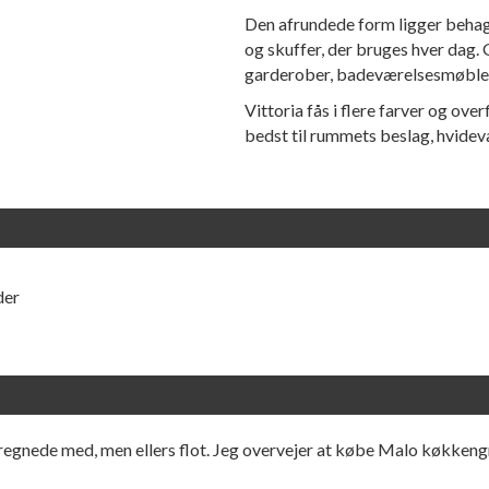
Den afrundede form ligger behage
og skuffer, der bruges hver dag.
garderober, badeværelsesmøble
Vittoria fås i flere farver og ove
bedst til rummets beslag, hvideva
der
regnede med, men ellers flot. Jeg overvejer at købe Malo køkkengr