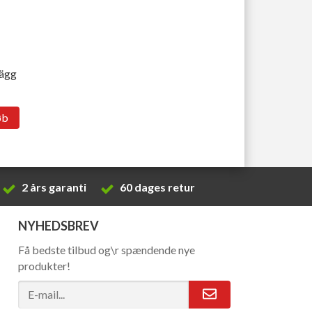
lägg
øb
2 års garanti
60 dages retur
NYHEDSBREV
Få bedste tilbud og\r spændende nye
produkter!