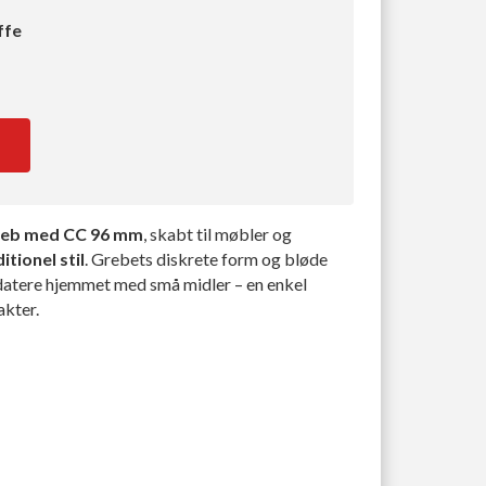
ffe
reb med CC 96 mm
, skabt til møbler og
tionel stil
. Grebets diskrete form og bløde
datere hjemmet med små midler – en enkel
akter.