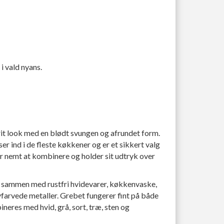
i vald nyans.
frit look med en blødt svungen og afrundet form.
r ind i de fleste køkkener og er et sikkert valg
er nemt at kombinere og holder sit udtryk over
t sammen med rustfri hvidevarer, køkkenvaske,
vfarvede metaller. Grebet fungerer fint på både
neres med hvid, grå, sort, træ, sten og