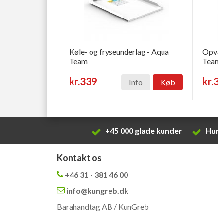
Køle- og fryseunderlag - Aqua
Opva
Team
Tea
kr.339
kr.
Info
Køb
+45 000 glade kunder
Hur
Kontakt os
+46 31 - 381 46 00
info@kungreb.dk
Barahandtag AB / KunGreb