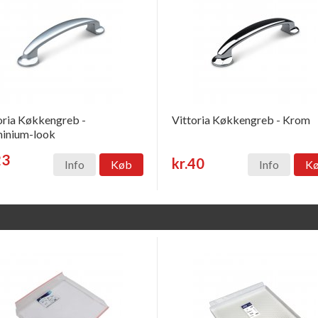
oria Køkkengreb -
Vittoria Køkkengreb - Krom
inium-look
23
kr.40
Info
Køb
Info
K