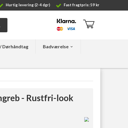
Hurtig levering (2-4 dgr)
Fast fragtpris: 59 kr
/ Dørhåndtag
Badværelse
greb - Rustfri-look