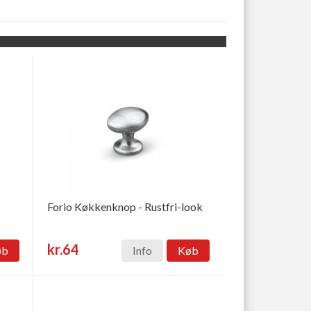
Forio Køkkenknop - Rustfri-look
kr.64
øb
Info
Køb