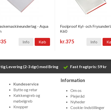
skemaskineunderlag - Aqua
Foolproof Kyl- och Frysunder
m
K60
335
kr.375
Info
Køb
Info
K
tig Levering (2-3 dgr) med Bring
Fast fragtpris: 59 kr
Information
Kundeservice
Bytte og retur
Om os
Køkkengreb og
Plejeråd
møbelgreb
Nyheder
Knopper
Cookie-Indstillinger