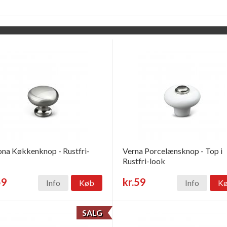
na Køkkenknop - Rustfri-
Verna Porcelænsknop - Top i
Rustfri-look
59
kr.59
Info
Køb
Info
K
SALG