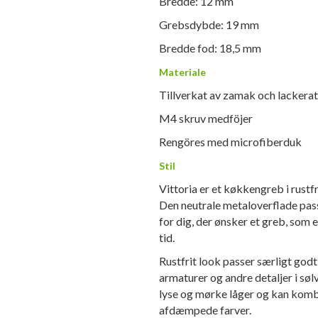
Bredde: 12 mm
Grebsdybde: 19 mm
Bredde fod: 18,5 mm
Materiale
Tillverkat av zamak och lackerat 
M4 skruv medföjer
Rengöres med microfiberduk
Stil
Vittoria er et køkkengreb i rust
Den neutrale metaloverflade passe
for dig, der ønsker et greb, som 
tid.
Rustfrit look passer særligt god
armaturer og andre detaljer i søl
lyse og mørke låger og kan kombi
afdæmpede farver.