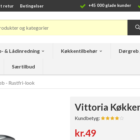
+45 000 glade kunder
t retur
Betingelser
- & Lådinredning
Køkkentilbehør
Dørgreb 
Særtilbud
b - Rustfri-look
Vittoria Køkken
Kundbetyg:
kr.49