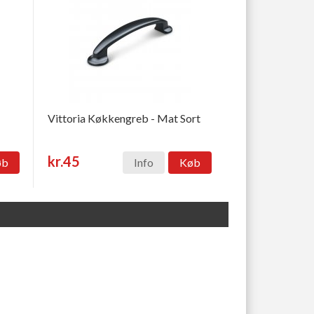
Vittoria Køkkengreb - Mat Sort
kr.45
øb
Info
Køb