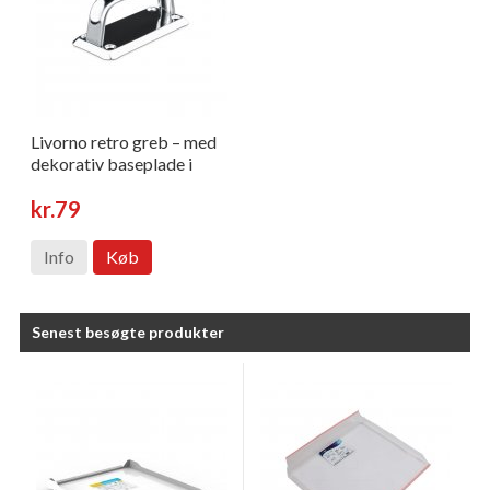
Livorno retro greb – med
dekorativ baseplade i
rustfri look
kr.79
Info
Køb
Senest besøgte produkter