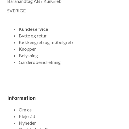
Barahandtag AB / KunGreb
SVERIGE
Kundeservice
Bytte og retur
Køkkengreb og møbelgreb
Knopper
Belysning
Garderobeindretning
Information
Om os
Plejeråd
Nyheder