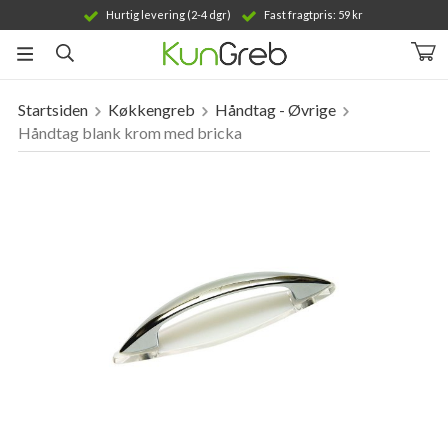
Hurtig levering (2-4 dgr)
Fast fragtpris: 59 kr
Startsiden
Køkkengreb
Håndtag - Øvrige
Produktet er blevet tilføjet til din indkøbskurv
Håndtag blank krom med bricka