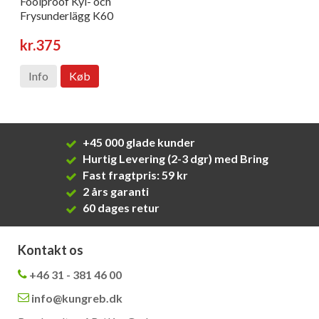
Foolproof Kyl- och
Frysunderlägg K60
kr.375
Info
Køb
+45 000 glade kunder
Hurtig Levering (2-3 dgr) med Bring
Fast fragtpris: 59 kr
2 års garanti
60 dages retur
Kontakt os
+46 31 - 381 46 00
info@kungreb.dk