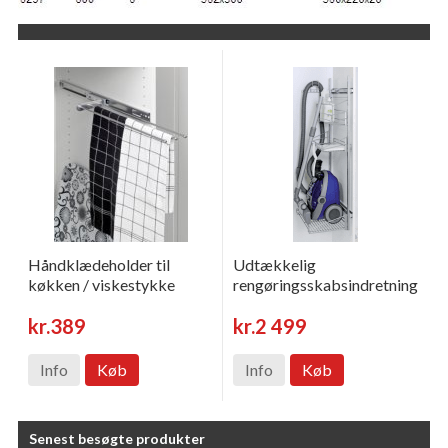
Håndklædeholder til
Udtækkelig
køkken / viskestykke
rengøringsskabsindretning
kr.389
kr.2 499
Info
Køb
Info
Køb
Senest besøgte produkter