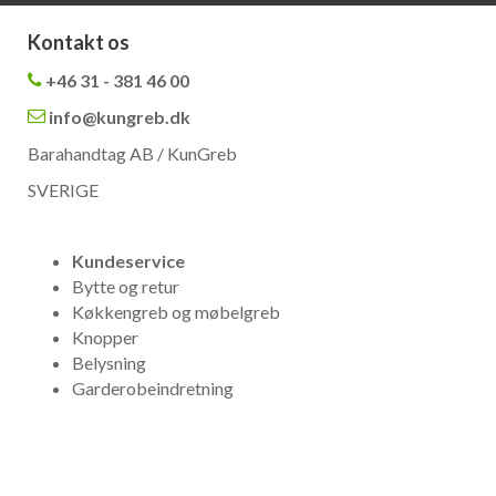
Kontakt os
+46 31 - 381 46 00
info@kungreb.dk
Barahandtag AB / KunGreb
SVERIGE
Kundeservice
Bytte og retur
Køkkengreb og møbelgreb
Knopper
Belysning
Garderobeindretning