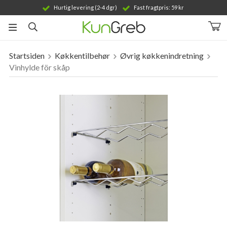
Hurtig levering (2-4 dgr)
Fast fragtpris: 59 kr
Startsiden
Køkkentilbehør
Øvrig køkkenindretning
Produktet er blevet tilføjet til din indkøbskurv
Vinhylde för skåp