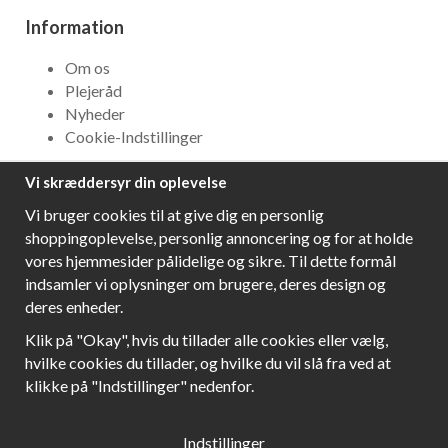
Information
Om os
Plejeråd
Nyheder
Cookie-Indstillinger
Vi skræddersyr din oplevelse
NYHEDSBREV
Vi bruger cookies til at give dig en personlig
Få bedste tilbud og\r spændende nye produkter!
shoppingoplevelse, personlig annoncering og for at holde
vores hjemmesider pålidelige og sikre. Til dette formål
indsamler vi oplysninger om brugere, deres design og
deres enheder.
Følg os!
Klik på "Okay", hvis du tillader alle cookies eller vælg,
hvilke cookies du tillader, og hvilke du vil slå fra ved at
klikke på "Indstillinger" nedenfor.
Indstillinger