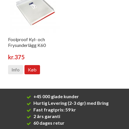
Foolproof Kyl- och
Frysunderlägg K60
kr.375
Info
Køb
+45 000 glade kunder
Hurtig Levering (2-3 dgr) med Bring
Fast fragtpris: 59 kr
2 års garanti
60 dages retur