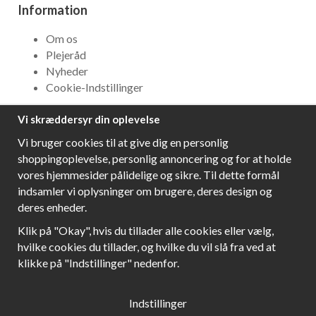
Information
Om os
Plejeråd
Nyheder
Cookie-Indstillinger
Vi skræddersyr din oplevelse
NYHEDSBREV
Vi bruger cookies til at give dig en personlig
Få bedste tilbud og\r spændende nye produkter!
shoppingoplevelse, personlig annoncering og for at holde
vores hjemmesider pålidelige og sikre. Til dette formål
indsamler vi oplysninger om brugere, deres design og
deres enheder.
Følg os!
Klik på "Okay", hvis du tillader alle cookies eller vælg,
hvilke cookies du tillader, og hvilke du vil slå fra ved at
klikke på "Indstillinger" nedenfor.
Indstillinger