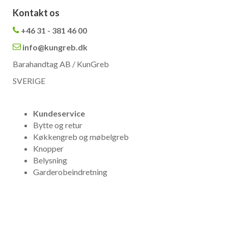
Kontakt os
+46 31 - 381 46 00
info@kungreb.dk
Barahandtag AB / KunGreb
SVERIGE
Kundeservice
Bytte og retur
Køkkengreb og møbelgreb
Knopper
Belysning
Garderobeindretning