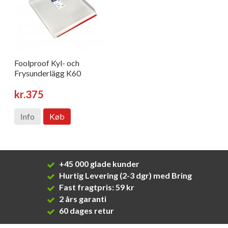
Foolproof Kyl- och
Frysunderlägg K60
kr.375
Info
Køb
+45 000 glade kunder
Hurtig Levering (2-3 dgr) med Bring
Fast fragtpris: 59 kr
2 års garanti
60 dages retur