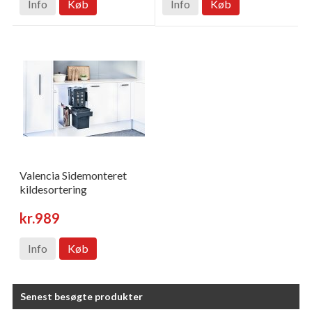
Info
Køb
Info
Køb
Valencia Sidemonteret
kildesortering
kr.989
Info
Køb
Senest besøgte produkter