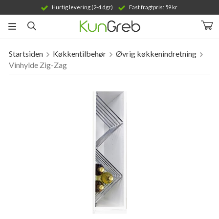
Hurtig levering (2-4 dgr)
Fast fragtpris: 59 kr
Startsiden
Køkkentilbehør
Øvrig køkkenindretning
Produktet er blevet tilføjet til din indkøbskurv
Vinhylde Zig-Zag