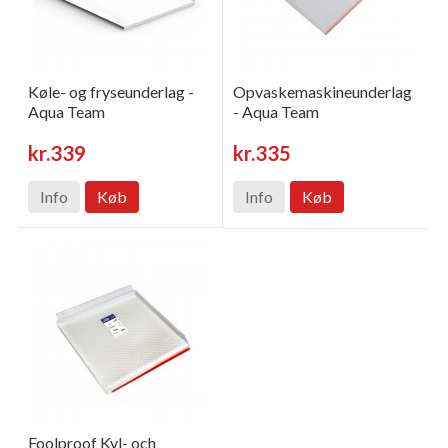
Køle- og fryseunderlag -
Opvaskemaskineunderlag
Aqua Team
- Aqua Team
kr.339
kr.335
Info
Køb
Info
Køb
Foolproof Kyl- och