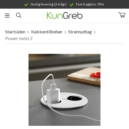
Hurtig levering (2-4 dgr)
Fast fragtpris: 59 kr
Startsiden
Køkkentilbehør
Strømudtag
Produktet er blevet tilføjet til din indkøbskurv
Power twist 2