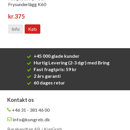
Frysunderlägg K60
kr.375
Info
Køb
+45 000 glade kunder
Hurtig Levering (2-3 dgr) med Bring
Fast fragtpris: 59 kr
2 års garanti
60 dages retur
Kontakt os
+46 31 - 381 46 00
info@kungreb.dk
Barahandtag AB / KunGreb