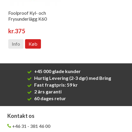
Foolproof Kyl- och
Frysunderlägg K60
kr.375
Info
Køb
+45 000 glade kunder
Hurtig Levering (2-3 dgr) med Bring
Fast fragtpris: 59 kr
2 års garanti
60 dages retur
Kontakt os
+46 31 - 381 46 00