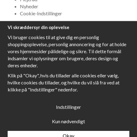
Nyheder
Cookie-Indstillinger
Vi skræddersyr din oplevelse
NYHEDSBREV
Vi bruger cookies til at give dig en personlig
Få bedste tilbud og\r spændende nye produkter!
shoppingoplevelse, personlig annoncering og for at holde
vores hjemmesider pålidelige og sikre. Til dette formål
indsamler vi oplysninger om brugere, deres design og
deres enheder.
Følg os!
Klik på "Okay", hvis du tillader alle cookies eller vælg,
hvilke cookies du tillader, og hvilke du vil slå fra ved at
klikke på "Indstillinger" nedenfor.
Indstillinger
Kun nødvendigt
Okay