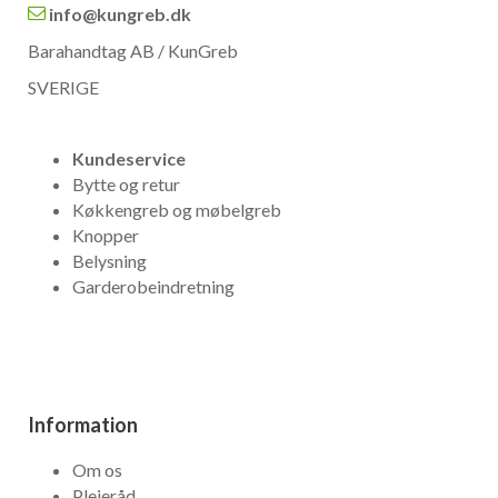
info@kungreb.dk
Barahandtag AB / KunGreb
SVERIGE
Kundeservice
Bytte og retur
Køkkengreb og møbelgreb
Knopper
Belysning
Garderobeindretning
Information
Om os
Plejeråd