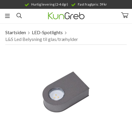
Hurtig levering (2-4 dgr)
Fast fragtpris: 59 kr
Startsiden
LED-Spotlights
Produktet er blevet tilføjet til din indkøbskurv
L&S Led Belysning til glas/træhylder