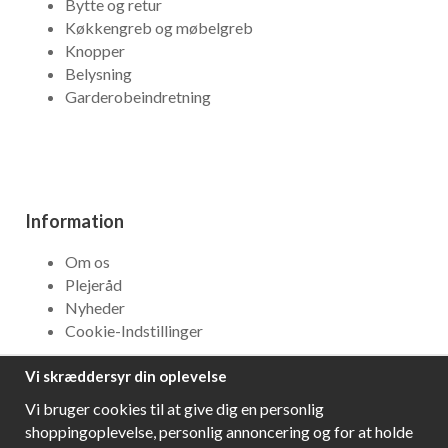
Bytte og retur
Køkkengreb og møbelgreb
Knopper
Belysning
Garderobeindretning
Information
Om os
Plejeråd
Nyheder
Cookie-Indstillinger
Vi skræddersyr din oplevelse
NYHEDSBREV
Vi bruger cookies til at give dig en personlig
Få bedste tilbud og\r spændende nye produkter!
shoppingoplevelse, personlig annoncering og for at holde