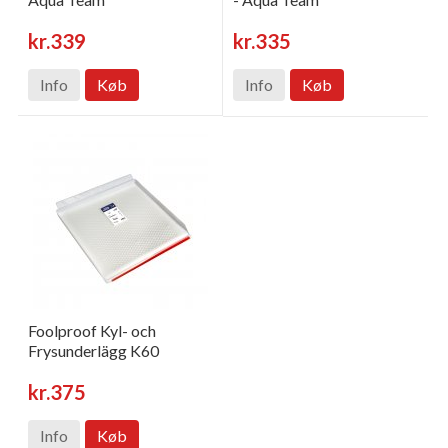
kr.339
kr.335
Info
Køb
Info
Køb
Foolproof Kyl- och
Frysunderlägg K60
kr.375
Info
Køb