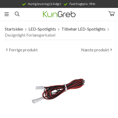
Hurtig levering (2-4 dgr)
Fast fragtpris: 59 kr
Startsiden
LED-Spotlights
Tilbehør LED-Spotlights
Produktet er blevet tilføjet til din indkøbskurv
Designlight Forlængerkabel
Forrige produkt
Næste produkt