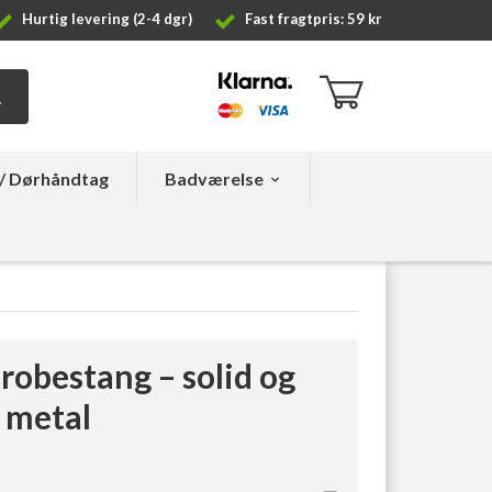
Hurtig levering (2-4 dgr)
Fast fragtpris: 59 kr
/ Dørhåndtag
Badværelse
erobestang – solid og
i metal