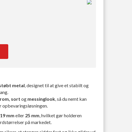
støbt metal
, designet til at give et stabilt og
tang.
rom, sort
og
messinglook
, så du nemt kan
er opbevaringsløsningen.
19 mm
eller
25 mm
, hvilket gør holderen
rdstørrelser på markedet.
om sikrer, at stangen sidder fast og ikke glider ud