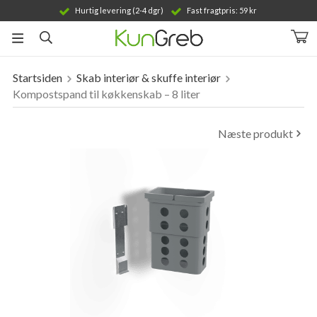
Hurtig levering (2-4 dgr)
Fast fragtpris: 59 kr
Startsiden
Skab interiør & skuffe interiør
Produktet er blevet tilføjet til din indkøbskurv
Kompostspand til køkkenskab – 8 liter
Næste produkt