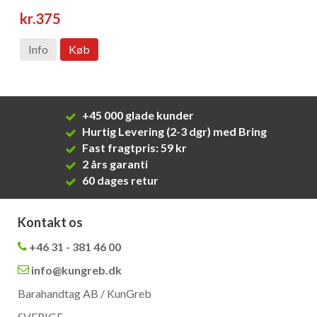
kr.375
Info
Køb
+45 000 glade kunder
Hurtig Levering (2-3 dgr) med Bring
Fast fragtpris: 59 kr
2 års garanti
60 dages retur
Kontakt os
+46 31 - 381 46 00
info@kungreb.dk
Barahandtag AB / KunGreb
SVERIGE