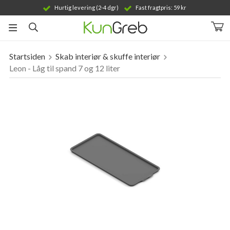
Hurtig levering (2-4 dgr)
Fast fragtpris: 59 kr
Startsiden
Skab interiør & skuffe interiør
Produktet er blevet tilføjet til din indkøbskurv
Leon - Låg til spand 7 og 12 liter