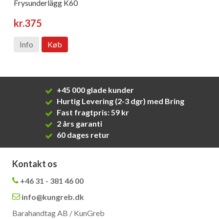
Frysunderlägg K60
kr.375
Info
Køb
+45 000 glade kunder
Hurtig Levering (2-3 dgr) med Bring
Fast fragtpris: 59 kr
2 års garanti
60 dages retur
Kontakt os
+46 31 - 381 46 00
info@kungreb.dk
Barahandtag AB / KunGreb