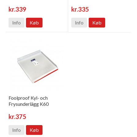
kr.339
kr.335
Info
Køb
Info
Køb
Foolproof Kyl- och
Frysunderlägg K60
kr.375
Info
Køb