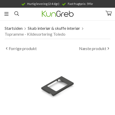
Hurtig levering (2-4 dgr)
Fast fragtpris: 59 kr
Startsiden
Skab interiør & skuffe interiør
Produktet er blevet tilføjet til din indkøbskurv
Topramme - Kildesortering Toledo
Forrige produkt
Næste produkt