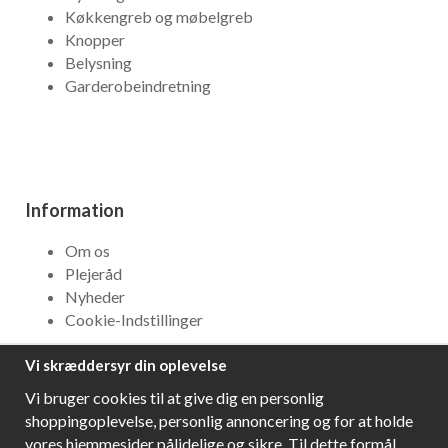
Køkkengreb og møbelgreb
Knopper
Belysning
Garderobeindretning
Information
Om os
Plejeråd
Nyheder
Cookie-Indstillinger
Vi skræddersyr din oplevelse
NYHEDSBREV
Vi bruger cookies til at give dig en personlig
Få bedste tilbud og\r spændende nye produkter!
shoppingoplevelse, personlig annoncering og for at holde
vores hjemmesider pålidelige og sikre. Til dette formål