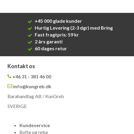
+45 000 glade kunder
Hurtig Levering (2-3 dgr) med Bring
Fast fragtpris: 59 kr
2 års garanti
60 dages retur
Kontakt os
+46 31 - 381 46 00
info@kungreb.dk
Barahandtag AB / KunGreb
SVERIGE
Kundeservice
Bytte og retur