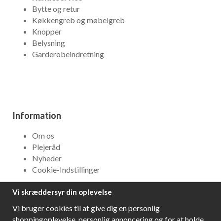
Bytte og retur
Køkkengreb og møbelgreb
Knopper
Belysning
Garderobeindretning
Information
Om os
Plejeråd
Nyheder
Cookie-Indstillinger
Vi skræddersyr din oplevelse
NYHEDSBREV
Vi bruger cookies til at give dig en personlig
Få bedste tilbud og\r spændende nye produkter!
shoppingoplevelse, personlig annoncering og for at holde