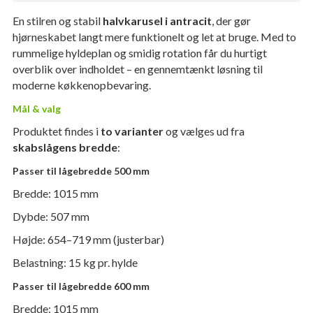
En stilren og stabil
halvkarusel i antracit
, der gør
hjørneskabet langt mere funktionelt og let at bruge. Med to
rummelige hyldeplan og smidig rotation får du hurtigt
overblik over indholdet – en gennemtænkt løsning til
moderne køkkenopbevaring.
Mål & valg
Produktet findes i
to varianter
og vælges ud fra
skabslågens bredde
:
Passer til lågebredde 500 mm
Bredde: 1015 mm
Dybde: 507 mm
Højde: 654–719 mm (justerbar)
Belastning: 15 kg pr. hylde
Passer til lågebredde 600 mm
Bredde: 1015 mm