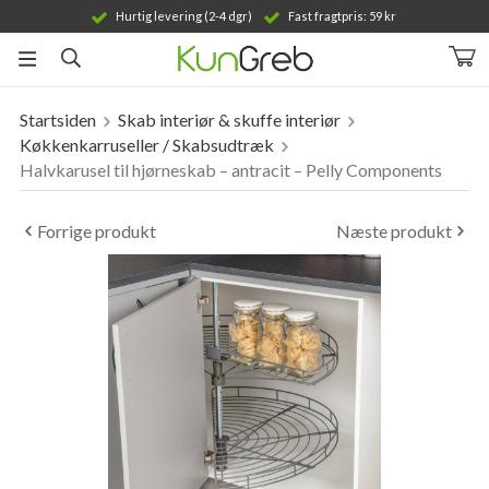
Hurtig levering (2-4 dgr)
Fast fragtpris: 59 kr
Startsiden
Skab interiør & skuffe interiør
Produktet er blevet tilføjet til din indkøbskurv
Køkkenkarruseller / Skabsudtræk
Halvkarusel til hjørneskab – antracit – Pelly Components
Forrige produkt
Næste produkt