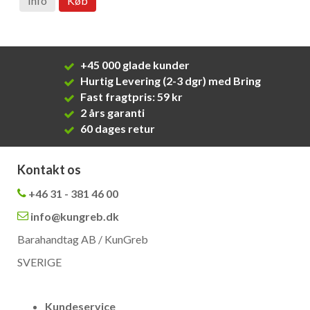
Info
Køb
+45 000 glade kunder
Hurtig Levering (2-3 dgr) med Bring
Fast fragtpris: 59 kr
2 års garanti
60 dages retur
Kontakt os
+46 31 - 381 46 00
info@kungreb.dk
Barahandtag AB / KunGreb
SVERIGE
Kundeservice