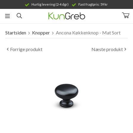
Hurtig levering (2-4 dgr)
Fast fragtpris: 59 kr
Startsiden
Knopper
Ancona Køkkenknop - Mat Sort
Produktet er blevet tilføjet til din indkøbskurv
Forrige produkt
Næste produkt