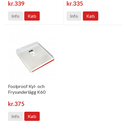
kr.339
kr.335
Info
Køb
Info
Køb
Foolproof Kyl- och
Frysunderlägg K60
kr.375
Info
Køb