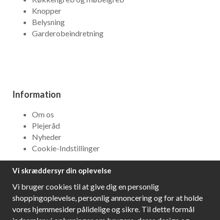
Knopper
Belysning
Garderobeindretning
Information
Om os
Plejeråd
Nyheder
Cookie-Indstillinger
Vi skræddersyr din oplevelse
NYHEDSBREV
Vi bruger cookies til at give dig en personlig
Få bedste tilbud og\r spændende nye produkter!
shoppingoplevelse, personlig annoncering og for at holde
vores hjemmesider pålidelige og sikre. Til dette formål