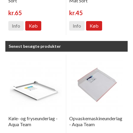
Sort
Mat Sort
kr.65
kr.45
Info
Køb
Info
Køb
Senest besøgte produkter
Køle- og fryseunderlag -
Opvaskemaskineunderlag
Aqua Team
- Aqua Team