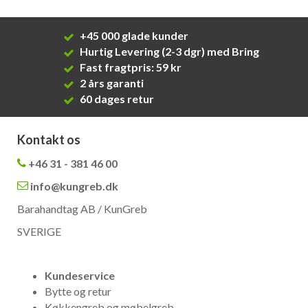
+45 000 glade kunder
Hurtig Levering (2-3 dgr) med Bring
Fast fragtpris: 59 kr
2 års garanti
60 dages retur
Kontakt os
+46 31 - 381 46 00
info@kungreb.dk
Barahandtag AB / KunGreb
SVERIGE
Kundeservice
Bytte og retur
Køkkengreb og møbelgreb