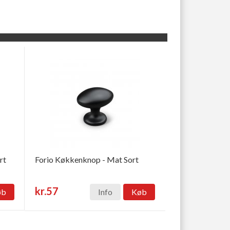
rt
Forio Køkkenknop - Mat Sort
kr.57
øb
Info
Køb