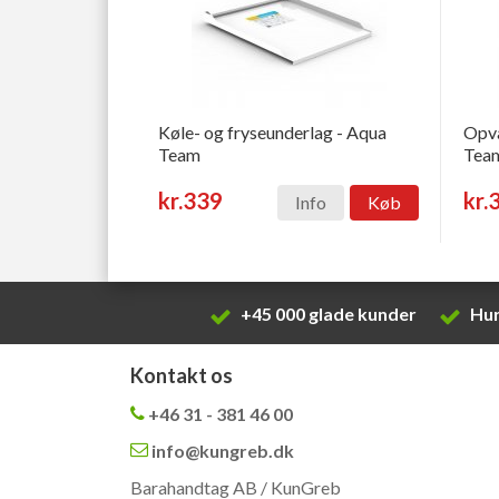
Køle- og fryseunderlag - Aqua
Opva
Team
Tea
kr.339
kr.
Info
Køb
+45 000 glade kunder
Hur
Kontakt os
+46 31 - 381 46 00
info@kungreb.dk
Barahandtag AB / KunGreb