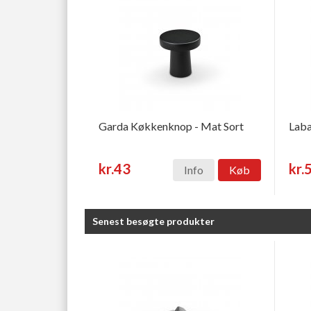
Garda Køkkenknop - Mat Sort
Laba
kr.43
kr.
Info
Køb
Senest besøgte produkter