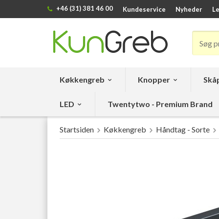
+46 (31) 381 46 00
Kundeservice
Nyheder
Le
Køkkengreb
Knopper
Skåp
LED
Twentytwo - Premium Brand
Startsiden
Køkkengreb
Håndtag - Sorte