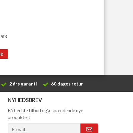
lägg
øb
2 års garanti
60 dages retur
NYHEDSBREV
Få bedste tilbud og\r spændende nye
produkter!