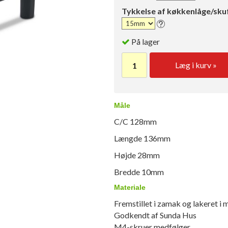
Tykkelse af køkkenlåge/sku
På lager
Læg i kurv »
Måle
C/C 128mm
Længde 136mm
Højde 28mm
Bredde 10mm
Materiale
Fremstillet i zamak og lakeret i 
Godkendt af Sunda Hus
M4-skruer medfølger