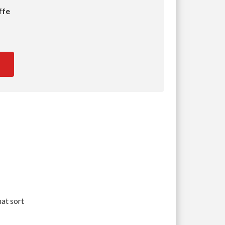
ffe
mat sort