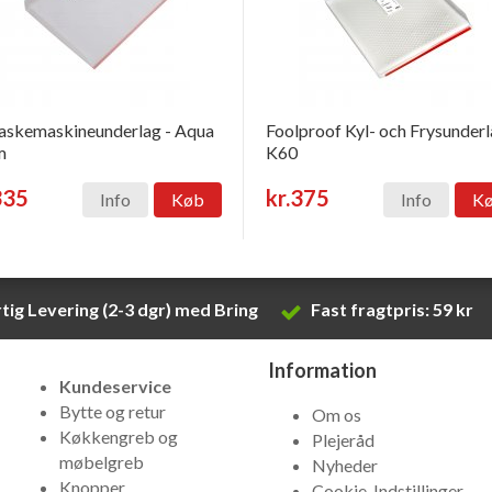
skemaskineunderlag - Aqua
Foolproof Kyl- och Frysunder
m
K60
335
kr.375
Info
Køb
Info
K
tig Levering (2-3 dgr) med Bring
Fast fragtpris: 59 kr
Information
Kundeservice
Bytte og retur
Om os
Køkkengreb og
Plejeråd
møbelgreb
Nyheder
Knopper
Cookie-Indstillinger