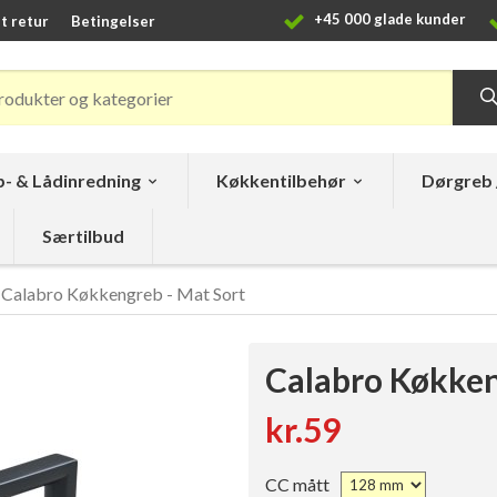
+45 000 glade kunder
t retur
Betingelser
- & Lådinredning
Køkkentilbehør
Dørgreb 
Særtilbud
Calabro Køkkengreb - Mat Sort
Calabro Køkken
kr.59
CC mått