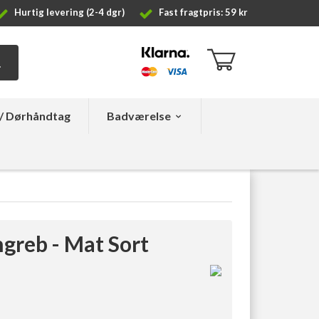
Hurtig levering (2-4 dgr)
Fast fragtpris: 59 kr
/ Dørhåndtag
Badværelse
greb - Mat Sort