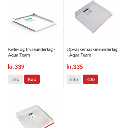
Køle- og fryseunderlag -
Opvaskemaskineunderlag
Aqua Team
- Aqua Team
kr.339
kr.335
Info
Køb
Info
Køb