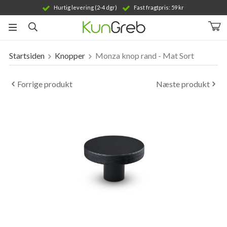
Hurtig levering (2-4 dgr)
Fast fragtpris: 59 kr
Startsiden
Knopper
Monza knop rand - Mat Sort
Produktet er blevet tilføjet til din indkøbskurv
Forrige produkt
Næste produkt