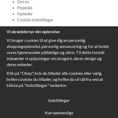
Om os
Plejeråd
Nyheder
Cookie-Indstillinger
Vi skræddersyr din oplevelse
NYHEDSBREV
Vi bruger cookies til at give dig en personlig
Få bedste tilbud og\r spændende nye produkter!
shoppingoplevelse, personlig annoncering og for at holde
vores hjemmesider pålidelige og sikre. Til dette formål
indsamler vi oplysninger om brugere, deres design og
deres enheder.
Følg os!
Klik på "Okay", hvis du tillader alle cookies eller vælg,
hvilke cookies du tillader, og hvilke du vil slå fra ved at
klikke på "Indstillinger" nedenfor.
Indstillinger
Kun nødvendigt