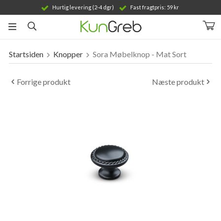
Hurtig levering (2-4 dgr)
Fast fragtpris: 59 kr
Startsiden
Knopper
Sora Møbelknop - Mat Sort
Produktet er blevet tilføjet til din indkøbskurv
Forrige produkt
Næste produkt