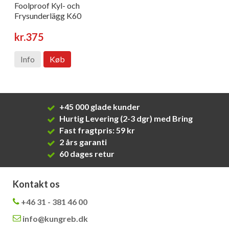
Foolproof Kyl- och
Frysunderlägg K60
kr.375
Info
Køb
+45 000 glade kunder
Hurtig Levering (2-3 dgr) med Bring
Fast fragtpris: 59 kr
2 års garanti
60 dages retur
Kontakt os
+46 31 - 381 46 00
info@kungreb.dk