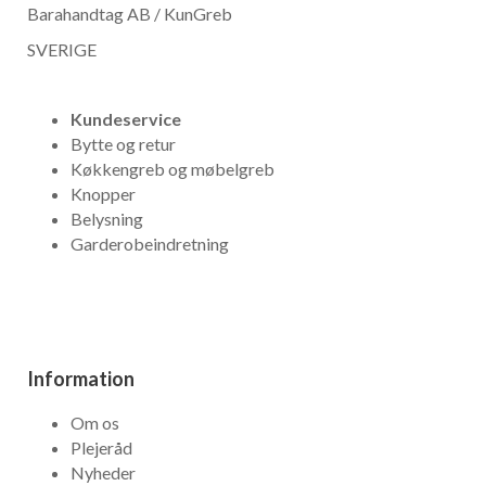
Barahandtag AB / KunGreb
SVERIGE
Kundeservice
Bytte og retur
Køkkengreb og møbelgreb
Knopper
Belysning
Garderobeindretning
Information
Om os
Plejeråd
Nyheder