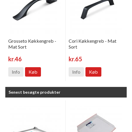
Grosseto Køkkengreb -
Cori Køkkengreb - Mat
Mat Sort
Sort
kr.46
kr.65
Info
Køb
Info
Køb
Senest besøgte produkter