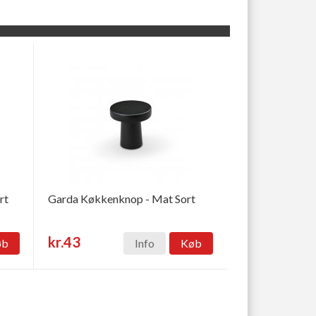
rt
Garda Køkkenknop - Mat Sort
kr.43
øb
Info
Køb