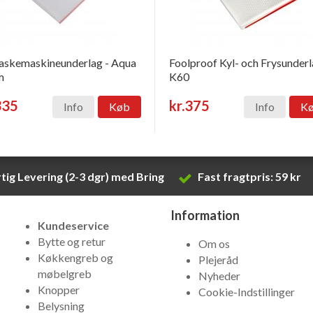
skemaskineunderlag - Aqua
Foolproof Kyl- och Frysunder
m
K60
335
kr.375
Info
Køb
Info
K
tig Levering (2-3 dgr) med Bring
Fast fragtpris: 59 kr
Information
Kundeservice
Bytte og retur
Om os
Køkkengreb og
Plejeråd
møbelgreb
Nyheder
Knopper
Cookie-Indstillinger
Belysning