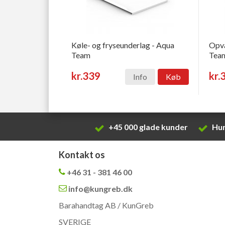
Køle- og fryseunderlag - Aqua
Opva
Team
Tea
kr.339
kr.
Info
Køb
+45 000 glade kunder
Hur
Kontakt os
+46 31 - 381 46 00
info@kungreb.dk
Barahandtag AB / KunGreb
SVERIGE