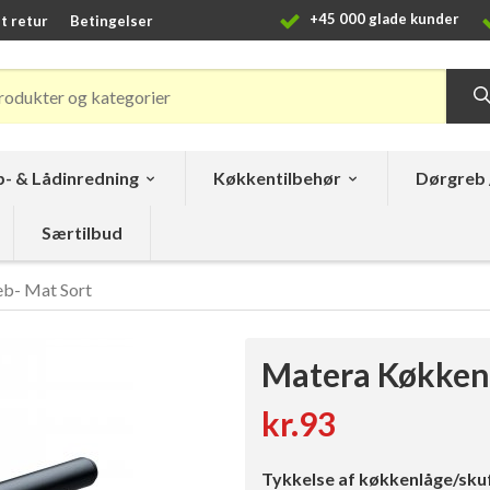
+45 000 glade kunder
t retur
Betingelser
- & Lådinredning
Køkkentilbehør
Dørgreb 
Særtilbud
b- Mat Sort
Matera Køkken
kr.93
Tykkelse af køkkenlåge/sku