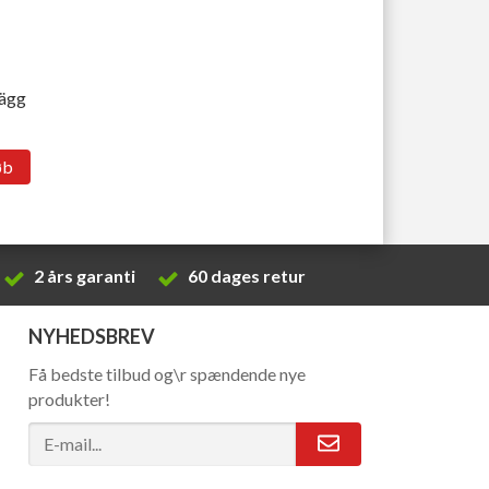
lägg
øb
2 års garanti
60 dages retur
NYHEDSBREV
Få bedste tilbud og\r spændende nye
produkter!