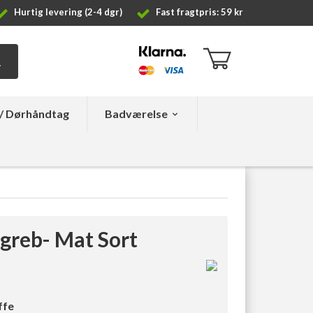
Hurtig levering (2-4 dgr)
Fast fragtpris: 59 kr
/ Dørhåndtag
Badværelse
greb- Mat Sort
ffe