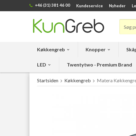
+46 (31) 381 46 00
Kundeservice
Nyheder
Le
Køkkengreb
Knopper
Skåp
LED
Twentytwo - Premium Brand
Startsiden
Køkkengreb
Matera Køkkengre