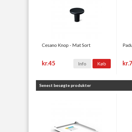
Cesano Knop - Mat Sort
Padu
kr.45
kr.
Info
Køb
Senest besøgte produkter