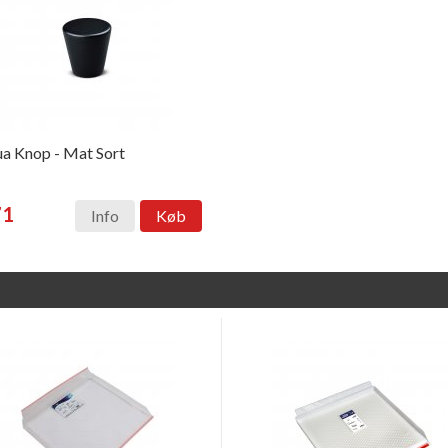
a Knop - Mat Sort
71
Info
Køb