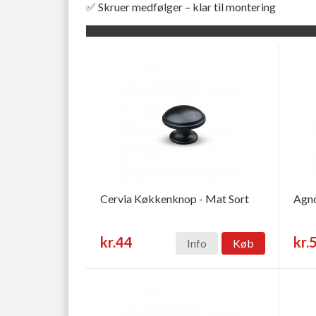
✅ Skruer medfølger – klar til montering
Cervia Køkkenknop - Mat Sort
Agno
kr.44
kr.
Info
Køb