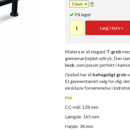
På lager
Læg i kurv »
Matera er et elegant
T-greb
med 
gennemarbejdet udtryk. Den sla
look
, som passer perfekt i køkk
Grebet har et
behageligt greb
o
Et gennemtænkt valg for dig, der
eksklusiv fornemmelse i indretni
Mål
CC-mål: 128 mm
Længde: 165 mm
Højde: 34 mm